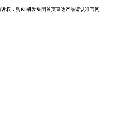
追诉权，购K8凯发集团首页直达产品请认准官网：