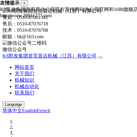
友情提示
×
K8凯发集团首页直达公司官方宣传网站为公司官网和1688旗
http://www.29911777.com
售前：0510-87061341
售后：0510-87076718
技术：0510-87076708
邮箱：bk@163.com
微信公众号
K8凯发集团首页直达机械（江苏）有限公司
网站首页
关于我们
机械知识
机械自动化
联系我们
Language
简体中文
English
French