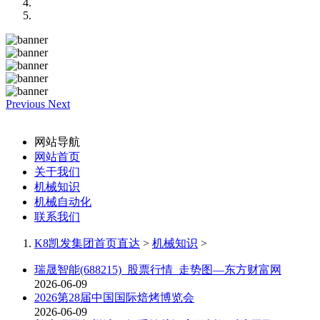
Previous
Next
网站导航
网站首页
关于我们
机械知识
机械自动化
联系我们
K8凯发集团首页直达
>
机械知识
>
瑞晟智能(688215)_股票行情_走势图—东方财富网
2026-06-09
2026第28届中国国际焙烤博览会
2026-06-09