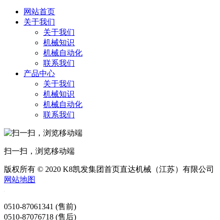
网站首页
关于我们
关于我们
机械知识
机械自动化
联系我们
产品中心
关于我们
机械知识
机械自动化
联系我们
扫一扫，浏览移动端
版权所有 © 2020 K8凯发集团首页直达机械（江苏）有限公司
网站地图
0510-87061341 (售前)
0510-87076718 (售后)