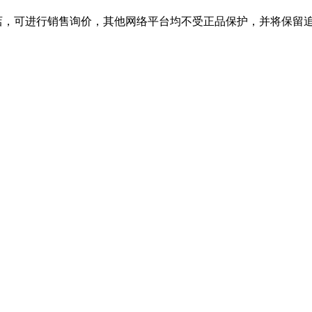
舰店，可进行销售询价，其他网络平台均不受正品保护，并将保留