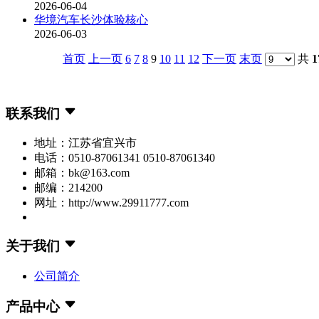
2026-06-04
华境汽车长沙体验核心
2026-06-03
首页
上一页
6
7
8
9
10
11
12
下一页
末页
共
1
联系我们
地址：江苏省宜兴市
电话：0510-87061341 0510-87061340
邮箱：bk@163.com
邮编：214200
网址：http://www.29911777.com
关于我们
公司简介
产品中心