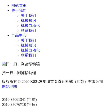
网站首页
关于我们
关于我们
机械知识
机械自动化
联系我们
产品中心
关于我们
机械知识
机械自动化
联系我们
扫一扫，浏览移动端
版权所有 © 2020 K8凯发集团首页直达机械（江苏）有限公司
网站地图
0510-87061341 (售前)
0510-87076718 (售后)