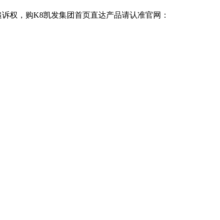
追诉权，购K8凯发集团首页直达产品请认准官网：