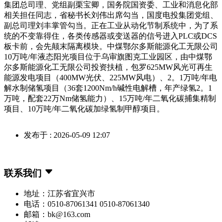
集团总司理、党组副栗宝卿，国务院国资委、工业和消息化部
相关担任同志，省秘书长刘伟出席勾当，国度电投集团党组、
副总司理刘丰掌管勾当。正在工业从动化节制系统中，为了系
统的不变靠得住，各类传感器或变送器的信号进入PLC或DCS
板卡前，会先颠末隔离模块。中煤鄂尔多斯能源化工无限公司
10万吨/年液态阳光项目位于乌审旗图克工业园区，由中煤鄂
尔多斯能源化工无限公司投资扶植，包罗625MW风光可再生
能源发电项目（400MW光伏、225MW风电）、2。1万吨/年电
解水制储氢项目（36套1200Nm/h碱性电解槽，年产绿氢2。1
万吨，配套22万Nm储氢能力）、15万吨/年二氧化碳捕集精制
项目、10万吨/年二氧化碳加绿氢制甲醇项目。
发布于 : 2026-05-09 12:07
联系我们
地址：江苏省宜兴市
电话：0510-87061341 0510-87061340
邮箱：bk@163.com