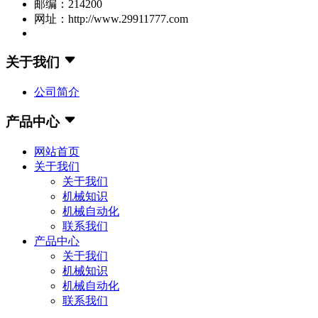
邮编：214200
网址：http://www.29911777.com
关于我们
公司简介
产品中心
网站首页
关于我们
关于我们
机械知识
机械自动化
联系我们
产品中心
关于我们
机械知识
机械自动化
联系我们