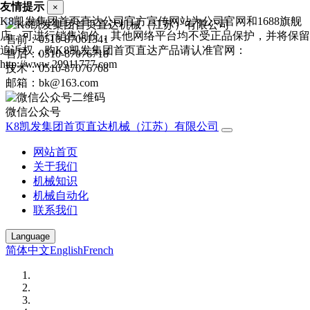
友情提示
×
K8凯发集团首页直达公司官方宣传网站为公司官网和1688旗舰
店，可进行销售询价，其他网络平台均不受正品保护，并将保留
售前：0510-87061341
追诉权，购K8凯发集团首页直达产品请认准官网：
售后：0510-87076718
http://www.29911777.com
技术：0510-87076708
邮箱：bk@163.com
微信公众号
K8凯发集团首页直达机械（江苏）有限公司
网站首页
关于我们
机械知识
机械自动化
联系我们
Language
简体中文
English
French