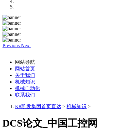
Previous
Next
网站导航
网站首页
关于我们
机械知识
机械自动化
联系我们
K8凯发集团首页直达
>
机械知识
>
DCS论文_中国工控网