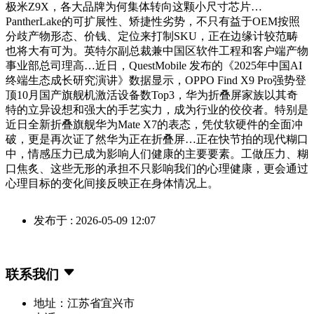
极米Z9X，各大品牌为何集体转向这颗小尺寸芯片…
PantherLake的可扩展性、矫捷性劣势，不只有益于OEM按照
分歧产物形态、价钱、定位来打制SKU，正在边缘计较范畴
也将大有可为。英特尔副总裁兼中国区软件工程和客户端产物
事业部总司理高…近日，QuestMobile 发布的《2025年中国AI
终端生态成长研究演讲》数据显示，OPPO Find X9 Pro强势登
顶10月国产旗舰机激活设备数Top3，华为折叠屏家族以其奇
特的立异设想和强大的手艺实力，成为行业的佼佼者。特别是
近日全新折叠旗舰华为Mate X7的表态，凭仗软硬件的全面冲
破，更是再次证了然华为正在折叠屏…正在快节拍的现代糊口
中，情感压力已成为影响人们健康的主要要素。工做压力、糊
口焦炙、这些无形的承担不只影响我们的心理健康，更会通过
心理目标的变化间接反映正在身体情况上。
发布于 : 2026-05-09 12:07
联系我们
地址：江苏省宜兴市