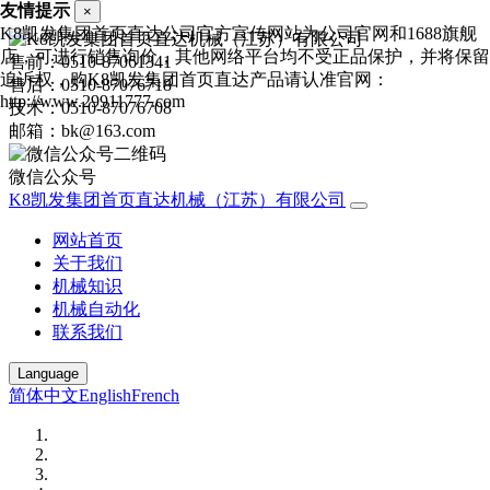
友情提示
×
K8凯发集团首页直达公司官方宣传网站为公司官网和1688旗舰
店，可进行销售询价，其他网络平台均不受正品保护，并将保留
售前：0510-87061341
追诉权，购K8凯发集团首页直达产品请认准官网：
售后：0510-87076718
http://www.29911777.com
技术：0510-87076708
邮箱：bk@163.com
微信公众号
K8凯发集团首页直达机械（江苏）有限公司
网站首页
关于我们
机械知识
机械自动化
联系我们
Language
简体中文
English
French