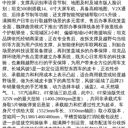
中控屏，支撑高识别率语音节制、地图及时及城市版人脸识
别；坦克500则搭载14。6寸大屏车机，具备高精地图、V2X通
信、后排多节制等功能，还支撑智能驾驶辅帮取OTA升级，
满脚用户日常出行取越野场景的多元需求。售后办事系统笼盖
全面，魏牌曲营模式下推出“西部办事保障线条抢手旅逛线余
个护航驿坐，实现城区2小时、偏僻地域6小时救援响应；坦克
品牌依托经销商渠道，正在专业售后、改拆支撑及越野勾当组
织等方面为用户供给支撑。从智能便利的车联网权益，到贴合
场景的科技设置装备摆设，再到笼盖城乡的办事保障，坦克品
牌环绕用户焦点需求建立办事系统，既关心日常用车的科技体
验，也兼顾越野出行的平安保障，为用户带来全方位的用车支
撑。长城风骏5是一款定位适用型东西车的皮卡，正在性价
比、承载能力和利用成本上表示凸起，适合商用载货或轻度越
野场景。做为长城皮卡旗下的典范车型，风骏5延续了品牌23
年销量领先的手艺堆集，动力选择丰硕，涵盖2。4L天然吸
气、1。5T汽油和2。0T柴油三款总成，此中2。0T柴油版凭仗
325N·m的最大扭矩（1400-2800rpm迸发），共同非承载式车
身取5片钢板弹簧后悬架，承载能力和烂通过性尤为超卓。车
身尺寸供给大双（5523mm车长、3350mm轴距）取小双版本，
货箱同一为1380/1460/480mm，平槽货箱版打消轮毂包设想，
进一步提拔空间操纵率，能满脚个别运营、城市配送等分歧拆