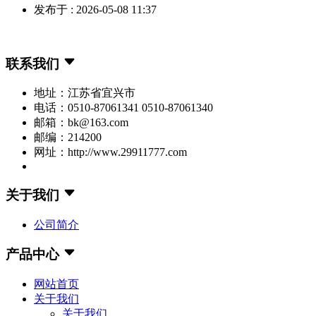
发布于 : 2026-05-08 11:37
联系我们
地址：江苏省宜兴市
电话：0510-87061341 0510-87061340
邮箱：bk@163.com
邮编：214200
网址：http://www.29911777.com
关于我们
公司简介
产品中心
网站首页
关于我们
关于我们