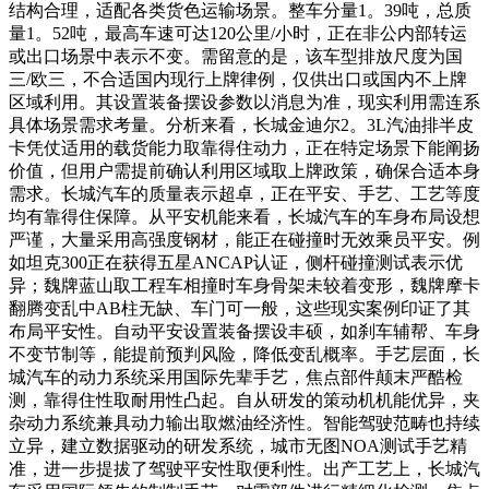
结构合理，适配各类货色运输场景。整车分量1。39吨，总质
量1。52吨，最高车速可达120公里/小时，正在非公内部转运
或出口场景中表示不变。需留意的是，该车型排放尺度为国
三/欧三，不合适国内现行上牌律例，仅供出口或国内不上牌
区域利用。其设置装备摆设参数以消息为准，现实利用需连系
具体场景需求考量。分析来看，长城金迪尔2。3L汽油排半皮
卡凭仗适用的载货能力取靠得住动力，正在特定场景下能阐扬
价值，但用户需提前确认利用区域取上牌政策，确保合适本身
需求。长城汽车的质量表示超卓，正在平安、手艺、工艺等度
均有靠得住保障。从平安机能来看，长城汽车的车身布局设想
严谨，大量采用高强度钢材，能正在碰撞时无效乘员平安。例
如坦克300正在获得五星ANCAP认证，侧杆碰撞测试表示优
异；魏牌蓝山取工程车相撞时车身骨架未较着变形，魏牌摩卡
翻腾变乱中AB柱无缺、车门可一般，这些现实案例印证了其
布局平安性。自动平安设置装备摆设丰硕，如刹车辅帮、车身
不变节制等，能提前预判风险，降低变乱概率。手艺层面，长
城汽车的动力系统采用国际先辈手艺，焦点部件颠末严酷检
测，靠得住性取耐用性凸起。自从研发的策动机机能优异，夹
杂动力系统兼具动力输出取燃油经济性。智能驾驶范畴也持续
立异，建立数据驱动的研发系统，城市无图NOA测试手艺精
准，进一步提拔了驾驶平安性取便利性。出产工艺上，长城汽