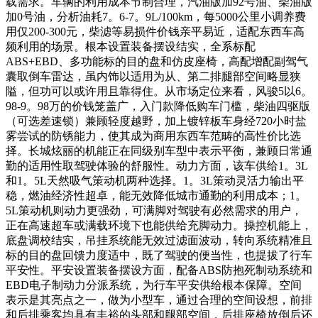
载需求。车辆的利用成本节制合理，汽油版加92号油、柴油版
加0号油，分析油耗7。6-7。9L/100km，每5000公里小调养费
用仅200-300元，柴滤等易损件价钱亲平易近，适配东西车高
频利用的场景。根本设置装备摆设结实，全系标配
ABS+EBD、多功能标的目的盘和仿皮座椅，高配增配副驾气
囊取倒车雷达，虽内饰以适用为从、第二排腿部空间略显狭
隘，但功可以或许用且靠得住。从市场定位来看，风骏5以6。
98-9。98万的价钱笼盖广，入门款降低购车门槛，柴油四驱版
（可选差速锁）兼顾轻度越野，加上镀锌板车身经720小时盐
雾尝试的防锈能力，使其成为商用东西车范畴的高性价比选
择。长城炫丽的机能正在同级别车型中表示平衡，兼顾日常通
勤的适用性取驾驶体验的舒服性。动力方面，该车供给1。3L
和1。5L天然吸气策动机两种选择。1。3L策动灵活力输出平
稳，燃油经济性超卓，能无效降低城市通勤的利用成本；1。
5L策动机则动力更强劲，可满脚对驾驶有必然需求的用户，
正在高速超车或满载环境下也能供给充脚动力。操控机能上，
底盘调校结实，吊挂系统能无效过滤面波动，转向系统精准且
标的目的盘回馈力度适中，既了驾驶的便当性，也提拔了行车
平安性。平安设置装备摆设方面，配备ABS防抱死制动系统和
EBD电子制动力分派系统，为行车平安供给根本保障。空间
表示是其亮点之一，做为小型车，通过合理的空间设想，前排
和后排乘客均具有丰裕的头部和腿部空间，后排座椅放倒后还