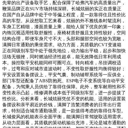
先辈的出产设备取手艺，配合保障了哈弗汽车的高质量出产，
鞭策品牌正在SUV市场持续深耕。长城炫丽的实正在质量正
在国产自从品牌中处于中等偏上程度，是一款靠得住且性价比
高的车型。从设想取工艺来看，炫丽的外不雅线条时髦流利，
车身工艺精细，漆面质量上乘，能给人留下优良的第一印象；
内饰沉视适用性取舒服性，座椅材质舒服且支持性较好，空间
结构合理，即便车身尺寸不大，头部和腿部空间也较为宽敞，
满脚日常通勤的乘坐需求。动力方面，其搭载的CVT变速箱
正在同级别车型中处于领先地位，动力输出平稳，起步和加快
活络无顿挫，同时燃油经济性超卓，能无效降低日常利用成
本。操控取平安机能同样可圈可点。转向精准，吊挂调校适
中，过弯和应对城市道波动时，不变性取舒服性均衡得较好；
平安设置装备摆设上，平安气囊、制动辅帮系统等一应俱全，
部门车型还配备了ABS防抱死、ESP电子不变系统等自动平安
配备，为驾乘人员供给了靠得住保障。此外，整车耐用性和不
变性表示凸起，维修调养成本低于同级别车型，进一步提拔了
性价比。分析来看，长城炫丽凭仗不变的机能、适用的设置装
备摆设和亲平易近的价钱，满脚了浩繁消费者的日常出行需
求，特别适合城市通勤场景，是一款值得考虑的靠得住车型。
长城俊风的机能表示全面平衡，能满脚日常驾驶取适用需求。
从动力层面看，其搭载的策动机输出充沛，无论是城市通勤的