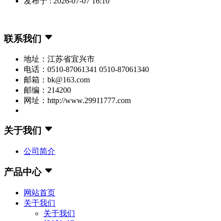
发布于 : 2026-07-07 16:10
联系我们
地址：江苏省宜兴市
电话：0510-87061341 0510-87061340
邮箱：bk@163.com
邮编：214200
网址：http://www.29911777.com
关于我们
公司简介
产品中心
网站首页
关于我们
关于我们