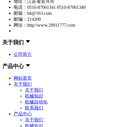
地址：江苏省宜兴市
电话：0510-87061341 0510-87061340
邮箱：bk@163.com
邮编：214200
网址：http://www.29911777.com
关于我们
公司简介
产品中心
网站首页
关于我们
关于我们
机械知识
机械自动化
联系我们
产品中心
关于我们
机械知识