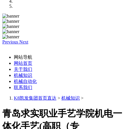
Previous
Next
网站导航
网站首页
关于我们
机械知识
机械自动化
联系我们
K8凯发集团首页直达
>
机械知识
>
青岛求实职业手艺学院机电一
体化手艺(高职（专