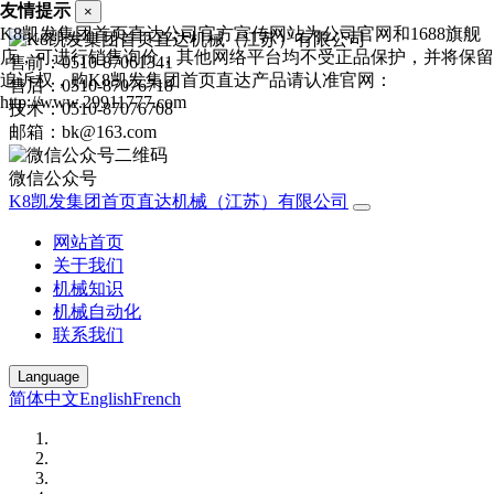
友情提示
×
K8凯发集团首页直达公司官方宣传网站为公司官网和1688旗舰
店，可进行销售询价，其他网络平台均不受正品保护，并将保留
售前：0510-87061341
追诉权，购K8凯发集团首页直达产品请认准官网：
售后：0510-87076718
http://www.29911777.com
技术：0510-87076708
邮箱：bk@163.com
微信公众号
K8凯发集团首页直达机械（江苏）有限公司
网站首页
关于我们
机械知识
机械自动化
联系我们
Language
简体中文
English
French