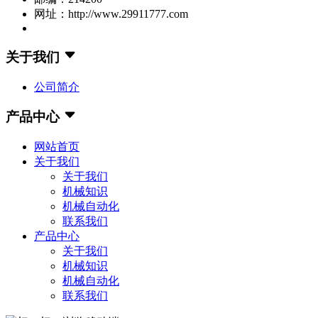
网址：http://www.29911777.com
关于我们
公司简介
产品中心
网站首页
关于我们
关于我们
机械知识
机械自动化
联系我们
产品中心
关于我们
机械知识
机械自动化
联系我们