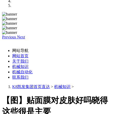
Previous
Next
网站导航
网站首页
关于我们
机械知识
机械自动化
联系我们
K8凯发集团首页直达
>
机械知识
>
【图】贴面膜对皮肤好吗晓得
这些很是主要