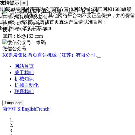
友情提示
×
K8凯发集团首页直达公司官方宣传网站为公司官网和1688旗舰
店，可进行销售询价，其他网络平台均不受正品保护，并将保留
售前：0510-87061341
追诉权，购K8凯发集团首页直达产品请认准官网：
售后：0510-87076718
http://www.29911777.com
技术：0510-87076708
邮箱：bk@163.com
微信公众号
K8凯发集团首页直达机械（江苏）有限公司
网站首页
关于我们
机械知识
机械自动化
联系我们
Language
简体中文
English
French