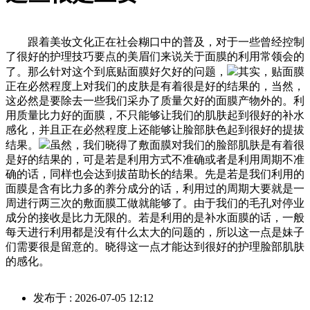
跟着美妆文化正在社会糊口中的普及，对于一些曾经控制
了很好的护理技巧要点的美眉们来说关于面膜的利用常领会的
了。那么针对这个到底贴面膜好欠好的问题，
其实，贴面膜
正在必然程度上对我们的皮肤是有着很是好的结果的，当然，
这必然是要除去一些我们采办了质量欠好的面膜产物外的。利
用质量比力好的面膜，不只能够让我们的肌肤起到很好的补水
感化，并且正在必然程度上还能够让脸部肤色起到很好的提拔
结果。
虽然，我们晓得了敷面膜对我们的脸部肌肤是有着很
是好的结果的，可是若是利用方式不准确或者是利用周期不准
确的话，同样也会达到拔苗助长的结果。先是若是我们利用的
面膜是含有比力多的养分成分的话，利用过的周期大要就是一
周进行两三次的敷面膜工做就能够了。由于我们的毛孔对停业
成分的接收是比力无限的。若是利用的是补水面膜的话，一般
每天进行利用都是没有什么太大的问题的，所以这一点是妹子
们需要很是留意的。晓得这一点才能达到很好的护理脸部肌肤
的感化。
发布于 : 2026-07-05 12:12