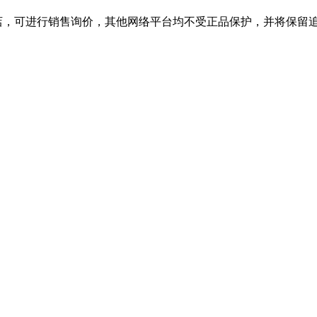
舰店，可进行销售询价，其他网络平台均不受正品保护，并将保留