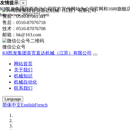
友情提示
×
K8凯发集团首页直达公司官方宣传网站为公司官网和1688旗
http://www.29911777.com
售前：0510-87061341
售后：0510-87076718
技术：0510-87076708
邮箱：bk@163.com
微信公众号
K8凯发集团首页直达机械（江苏）有限公司
网站首页
关于我们
机械知识
机械自动化
联系我们
Language
简体中文
English
French