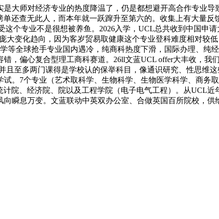
实是大师对经济专业的热度降温了，仍是都想避开高合作专业导
手榜单还查无此人，而本年就一跃蹿升至第六的。收集上有大量
。感受这个专业不是很想被养鱼。2026入学，UCL总共收到中国申请大
的庞大变化趋向，因为客岁贸易取健康这个专业登科难度相对较低（中
医学等全球抢手专业国内遇冷，纯商科热度下滑，国际办理、纯
复合型理工商科赛道。26ll文蓝UCL offer大丰收，我们曾
AB之间，并且至多两门课得是学校认的保举科目，像通识研究、性思
试。7个专业（艺术取科学、生物科学、生物医学科学、商务取健
院、统计院、经济院、院以及工程学院（电子电气工程）。从UC
风向瞬息万变。文蓝联动中英双办公室、合做英国百所院校，供