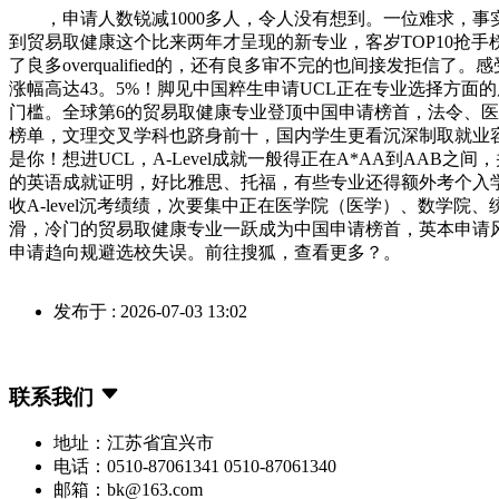
，申请人数锐减1000多人，令人没有想到。一位难求，事
到贸易取健康这个比来两年才呈现的新专业，客岁TOP10抢
了良多overqualified的，还有良多审不完的也间接发拒信了
涨幅高达43。5%！脚见中国粹生申请UCL正在专业选择方面
门槛。全球第6的贸易取健康专业登顶中国申请榜首，法令、
榜单，文理交叉学科也跻身前十，国内学生更看沉深制取就业容错，偏心
是你！想进UCL，A-Level成就一般得正在A*AA到A
的英语成就证明，好比雅思、托福，有些专业还得额外考个入学
收A-level沉考绩绩，次要集中正在医学院（医学）、数学
滑，冷门的贸易取健康专业一跃成为中国申请榜首，英本申请
申请趋向规避选校失误。前往搜狐，查看更多？。
发布于 : 2026-07-03 13:02
联系我们
地址：江苏省宜兴市
电话：0510-87061341 0510-87061340
邮箱：bk@163.com