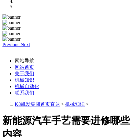
Previous
Next
网站导航
网站首页
关于我们
机械知识
机械自动化
联系我们
K8凯发集团首页直达
>
机械知识
>
新能源汽车手艺需要进修哪些
内容