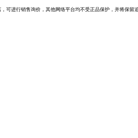
舰店，可进行销售询价，其他网络平台均不受正品保护，并将保留