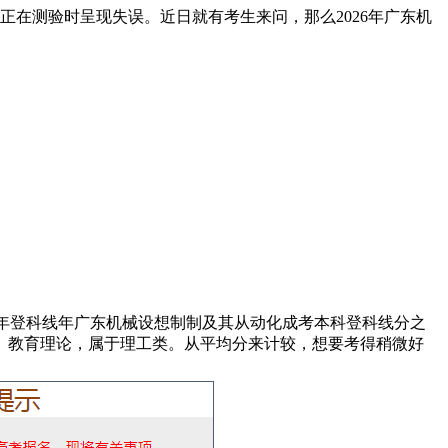
在测验时呈现失误。近日就有考生来问，那么2026年广东机
年登科线年广东机械设想制制及其从动化成考本科登科线分之
语、教育理论，属于理工类。从平均分来计较，想要考得稍微好