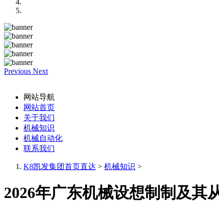
Previous
Next
网站导航
网站首页
关于我们
机械知识
机械自动化
联系我们
K8凯发集团首页直达
>
机械知识
>
2026年广东机械设想制制及其