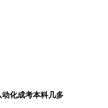
从动化成考本科几多