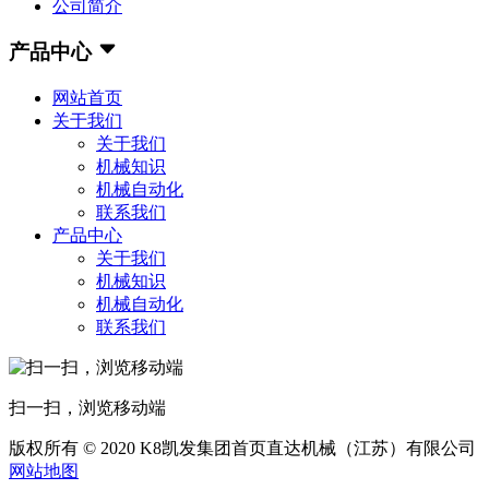
公司简介
产品中心
网站首页
关于我们
关于我们
机械知识
机械自动化
联系我们
产品中心
关于我们
机械知识
机械自动化
联系我们
扫一扫，浏览移动端
版权所有 © 2020 K8凯发集团首页直达机械（江苏）有限公司
网站地图