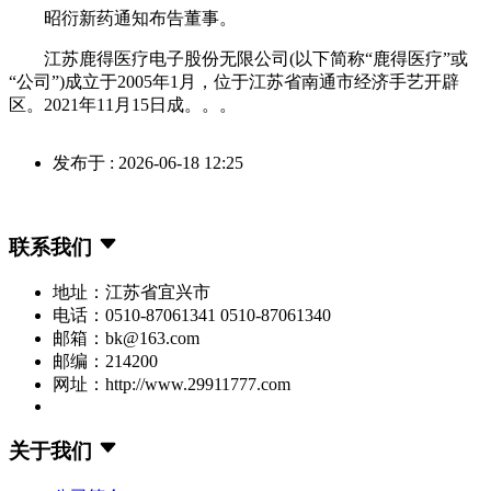
昭衍新药通知布告董事。
江苏鹿得医疗电子股份无限公司(以下简称“鹿得医疗”或
“公司”)成立于2005年1月，位于江苏省南通市经济手艺开辟
区。2021年11月15日成。。。
发布于 : 2026-06-18 12:25
联系我们
地址：江苏省宜兴市
电话：0510-87061341 0510-87061340
邮箱：bk@163.com
邮编：214200
网址：http://www.29911777.com
关于我们