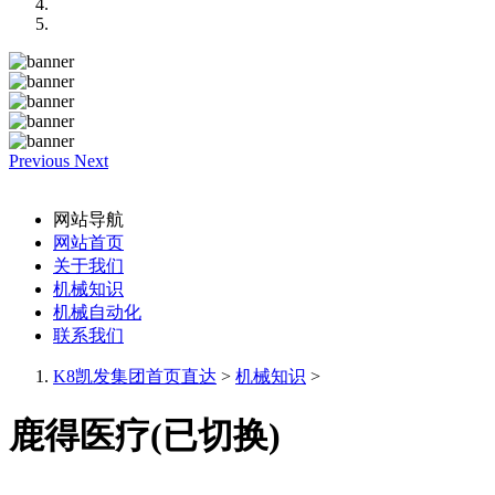
Previous
Next
网站导航
网站首页
关于我们
机械知识
机械自动化
联系我们
K8凯发集团首页直达
>
机械知识
>
鹿得医疗(已切换)