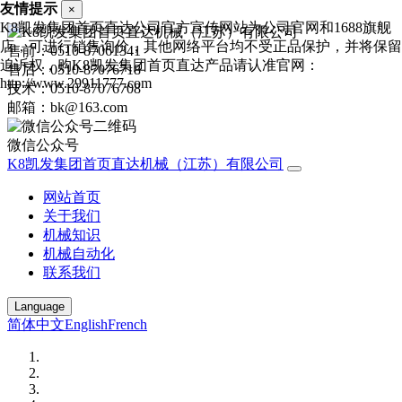
友情提示
×
K8凯发集团首页直达公司官方宣传网站为公司官网和1688旗舰
店，可进行销售询价，其他网络平台均不受正品保护，并将保留
售前：0510-87061341
追诉权，购K8凯发集团首页直达产品请认准官网：
售后：0510-87076718
http://www.29911777.com
技术：0510-87076708
邮箱：bk@163.com
微信公众号
K8凯发集团首页直达机械（江苏）有限公司
网站首页
关于我们
机械知识
机械自动化
联系我们
Language
简体中文
English
French