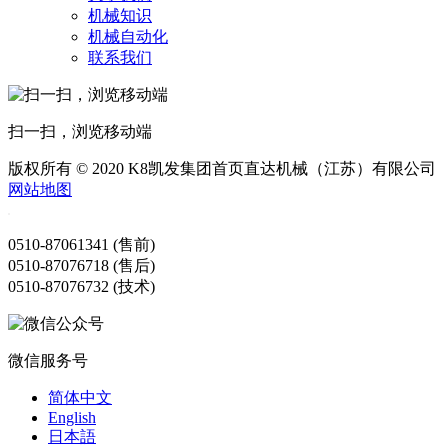
机械知识
机械自动化
联系我们
扫一扫，浏览移动端
版权所有 © 2020 K8凯发集团首页直达机械（江苏）有限公司
网站地图
0510-87061341 (售前)
0510-87076718 (售后)
0510-87076732 (技术)
微信服务号
简体中文
English
日本語