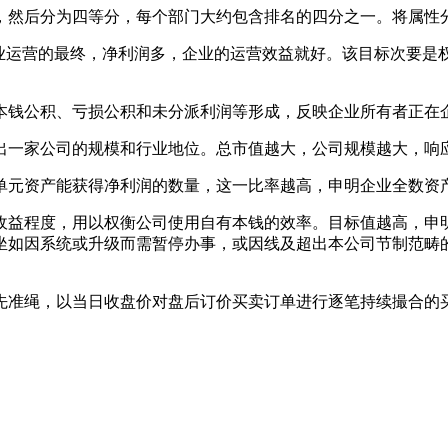
然后分为四等分，每个部门大约包含排名的四分之一。将属性
运营的最终，净利润多，企业的运营效益就好。该目标次要是
钱公积、亏损公积和未分派利润等形成，反映企业所有者正在企
一家公司的规模和行业地位。总市值越大，公司规模越大，响
元资产能获得净利润的数量，这一比率越高，申明企业全数资
益程度，用以权衡公司使用自有本钱的效率。目标值越高，申明
坐如因系统或升级而需暂停办事，或因线及超出本公司节制范畴
准绳，以当日收盘价对盘后订价买卖订单进行逐笔持续撮合的