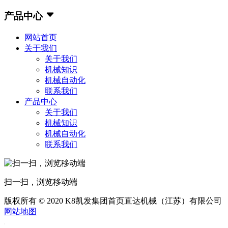
产品中心
网站首页
关于我们
关于我们
机械知识
机械自动化
联系我们
产品中心
关于我们
机械知识
机械自动化
联系我们
扫一扫，浏览移动端
版权所有 © 2020 K8凯发集团首页直达机械（江苏）有限公司
网站地图