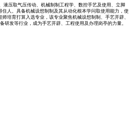
M、液压取气压传动、机械制制工程学、数控手艺及使用、立脚
得住人。具备机械设想制制及其从动化根本学问取使用能力，使
程师培育打算入选专业，该专业聚焦机械设想制制、手艺开辟、
智能配备研发等行业，成为手艺开辟、工程使用及办理岗亭的力量。