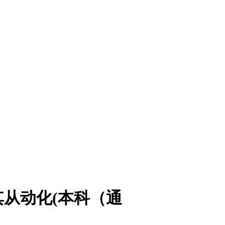
从动化(本科（通