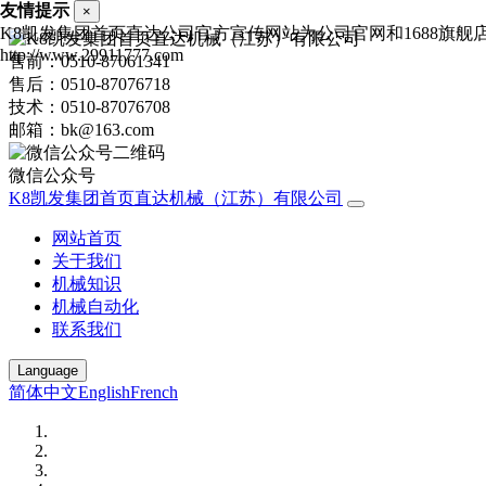
友情提示
×
K8凯发集团首页直达公司官方宣传网站为公司官网和1688旗
http://www.29911777.com
售前：0510-87061341
售后：0510-87076718
技术：0510-87076708
邮箱：bk@163.com
微信公众号
K8凯发集团首页直达机械（江苏）有限公司
网站首页
关于我们
机械知识
机械自动化
联系我们
Language
简体中文
English
French