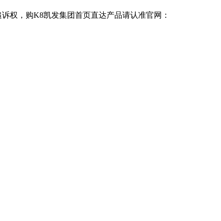
追诉权，购K8凯发集团首页直达产品请认准官网：