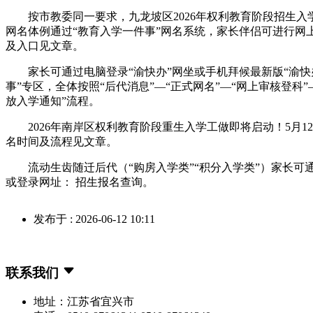
按市教委同一要求，九龙坡区2026年权利教育阶段招生入
网名体例通过“教育入学一件事”网名系统，家长伴侣可进行网
及入口见文章。
家长可通过电脑登录“渝快办”网坐或手机拜候最新版“渝快办
事”专区，全体按照“后代消息”—“正式网名”—“网上审核登科”
放入学通知”流程。
2026年南岸区权利教育阶段重生入学工做即将启动！5月1
名时间及流程见文章。
流动生齿随迁后代（“购房入学类”“积分入学类”）家长可通
或登录网址： 招生报名查询。
发布于 : 2026-06-12 10:11
联系我们
地址：江苏省宜兴市