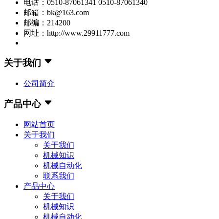
电话：0510-87061341 0510-87061340
邮箱：bk@163.com
邮编：214200
网址：http://www.29911777.com
关于我们
公司简介
产品中心
网站首页
关于我们
关于我们
机械知识
机械自动化
联系我们
产品中心
关于我们
机械知识
机械自动化