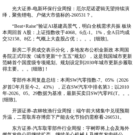
光大证券-电新环保行业周报：厄尔尼诺逻辑无望持续演
绎，聚焦锂电、户储大市值标的-260531？。
“Beat+Raise”验证AI基建高景气，明白全栈需求共振 板块
本周回首 A股：上证指数收于4068。6点-1。1%，全A日均成
交32158。8亿；气概上大盘股占优；。。。[细致]。
新房二手房成交表示分化，多地发布公积金新政 本周国
务院正式印发《城市更新“十五五”规划》，这是我国城市更新
范畴首个国度级专项规划。规划设定到2030年城市更新步履取
得主要。。。[细致]！
零部件本周复盘总结：本周SW汽零指数-7。05%（2026
岁首年月至今-2。43%），正在SW汽车中排名第3；以2010
年-2026。05。29数据为基准，最新买卖日SW汽零PE(T。。。
[细致]。
开源证券-农林牧渔行业周报：端午前大猪集中兑现预期
升温，二育取库存博弈下产能去化节拍仍需察看-260531。
东方证券-汽车取零部件行业周报：宇树即将上会及海外
燃气发电公司继续扩产，继续关心机械人及燃气发电链公