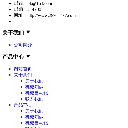
邮箱：bk@163.com
邮编：214200
网址：http://www.29911777.com
关于我们
公司简介
产品中心
网站首页
关于我们
关于我们
机械知识
机械自动化
联系我们
产品中心
关于我们
机械知识
机械自动化