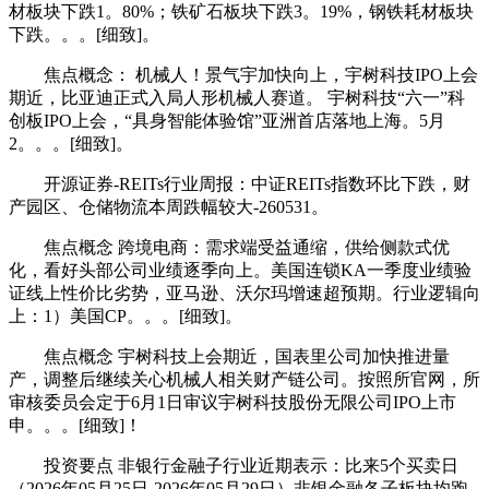
材板块下跌1。80%；铁矿石板块下跌3。19%，钢铁耗材板块
下跌。。。[细致]。
焦点概念： 机械人！景气宇加快向上，宇树科技IPO上会
期近，比亚迪正式入局人形机械人赛道。 宇树科技“六一”科
创板IPO上会，“具身智能体验馆”亚洲首店落地上海。5月
2。。。[细致]。
开源证券-REITs行业周报：中证REITs指数环比下跌，财
产园区、仓储物流本周跌幅较大-260531。
焦点概念 跨境电商：需求端受益通缩，供给侧款式优
化，看好头部公司业绩逐季向上。美国连锁KA一季度业绩验
证线上性价比劣势，亚马逊、沃尔玛增速超预期。行业逻辑向
上：1）美国CP。。。[细致]。
焦点概念 宇树科技上会期近，国表里公司加快推进量
产，调整后继续关心机械人相关财产链公司。按照所官网，所
审核委员会定于6月1日审议宇树科技股份无限公司IPO上市
申。。。[细致]！
投资要点 非银行金融子行业近期表示：比来5个买卖日
（2026年05月25日-2026年05月29日）非银金融各子板块均跑