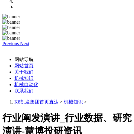
Previous
Next
网站导航
网站首页
关于我们
机械知识
机械自动化
联系我们
K8凯发集团首页直达
>
机械知识
>
行业阐发演讲_行业数据、研究
演讲-慧博投研资讯