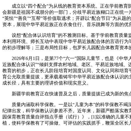
成立以“四个配合”为从线的教育资本系统。正在学前教育阶
会新疆是祖国不成朋分的一部门，分歧平易近族糊口正在统一
“英怯”“善良”“互帮”等价值取逃求；开辟以“配合节日”为
资本，展现中华平易近族正在衣食住行、音乐跳舞等方面的优
设想“配合体认识培育”的不雅测目标。基于学前教育质量监
本利用环境、师长互动中表现中华平易近族配合体的言语行为等
的初步理解等；三是布局性目标，包罗长儿园配合体教育资本
2026年6月1日，是第77个“六一”国际儿童节，也是《
近族配合体认识”“倾斜支撑农村地域、老区、平易近族地域、
教育的初步，正在长儿阶段培育对国度认同、文化认同和培育
育公允取质量提拔，更承载着铸牢中华平易近族配合体认识的
成长径，具有主要的理讲价值和现实意义。
新疆学前教育正在快速普及之后，质量提拔已成为新的焦点
质量内涵取科学保教。一是以“儿童为本”的科学保教不竭深
纪律出发，科学保教认识参差不齐。近年来，新疆严酷落实教育
园保育教育质量自评指点手册（试行）》，[1]以准确的儿童
植，使科学保教有了可操做、可评估的实践抓手，鞭策全区长