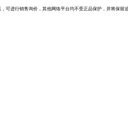
舰店，可进行销售询价，其他网络平台均不受正品保护，并将保留