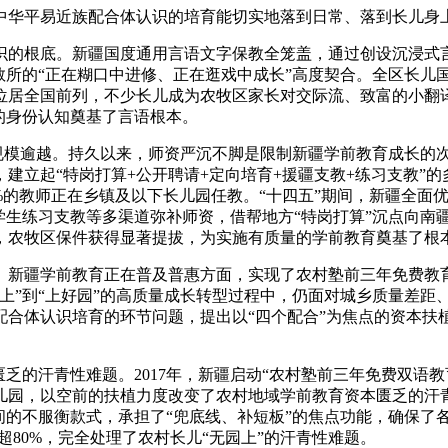
华平易近族配合体认识的培育能切实地落到日常、落到长儿身
的根底。新疆国度通用言语文字保教全笼盖，通过创设沉浸式言
教所的“正在糊口中进修、正在逛戏中成长”高度契合。全区长儿
位居全国前列，不少长儿成为农牧区家长对交际流、致富的小翻
的身份认知奠基了言语根本。
规模逾越。持久以来，师资严沉不脚是限制新疆学前教育成长的次
建立起“特岗打算+公开聘请+定向培育+援疆支教+练习支教”
中超70%的教师正在乡镇及以下长儿园任教。“十四五”期间，新疆
学生练习支教等多渠道弥补师资，借帮地方“特岗打算”沉点向南
度，农牧区保件获得显著提拔，为实施有质量的学前教育奠基了根
疆学前教育正在普及普惠方面，实现了农村塾前三年免费教育
上”到“上好园”的高质量成长转型过程中，仍面对城乡质量差距
配合体认识培育的环节问题，提出以“四个配合”为焦点的资本扶
汗青性难题。2017年，新疆启动“农村塾前三年免费双语教育
长儿园，以空前的扶植力度改变了农村地域学前教育资本匮乏的汗
间的不服衡款式，承担了“兜底线、补短板”的焦点功能，确保了各
超80%，完全处理了农村长儿“无园上”的汗青性难题。