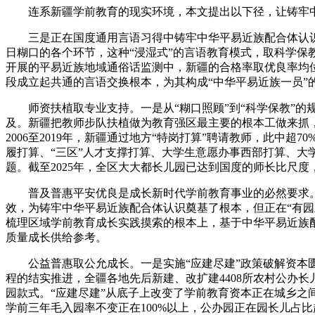
连系新疆学前教育的现实环境，本文提出以下径，让铸牢中
三是正在国度通用言语习得中铸牢中华平易近族配合体认识
日糊口的各个环节，这种“浸湿式”的言语教育模式，取科学保
开展的平易近族地域通俗话监测中，新疆的合格率取优良率均
段成立起共通的言语交换根本，为其构成“中华平易近族一员”
师资扶植取专业支持。一是从“糊口照顾”到“科学保教”的
及。新疆把教师步队扶植做为教育强区最主要的根本工做来抓，
2006至2019年，新疆通过地方“特岗打算”聘请教师，此
履打算、“三区”人才支撑打算、大学生意愿办事西部打算、大
题。截至2025年，全区大大都长儿园已达到国度的师长比尺
普及普惠平安优良是成长新时代学前教育事业的必然要求。新
效，为铸牢中华平易近族配合体认识奠基了根本，但正在“有园
梳理区域学前教育成长实践摸索的根本上，基于中华平易近族
质量成长供给参考。
公益普惠取公允成长。一是实施“应建尽建”政策破解资本匮乏的
程的结实推进，全疆各地先后新建、改扩建4408所农村公办
园款式。“应建尽建”从底子上改变了学前教育资本正在城乡之
学前三年毛入园率不变正在100%以上，公办园正在园长儿占比