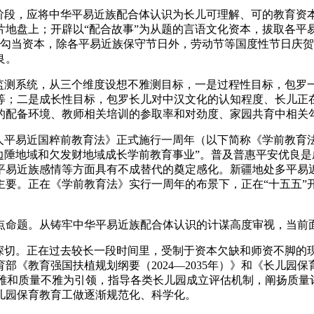
段，应将中华平易近族配合体认识为长儿可理解、可的教育资本
片地盘上；开辟以“配合故事”为从题的言语文化资本，拔取各平
从题的勾当资本，除各平易近族保守节日外，劳动节等国度性节日庆
良。
测系统，从三个维度设想不雅测目标，一是过程性目标，包罗
；二是成长性目标，包罗长儿对中汉文化的认知程度、长儿正在混
的配备环境、教师相关培训的参取率和对劲度、家园共育中相关
中华人平易近国粹前教育法》正式施行一周年（以下简称《学前教
边陲地域和欠发财地域成长学前教育事业”。普及普惠平安优良
平易近族感情等方面具有不成替代的奠定感化。新疆地处多平易
主要。正在《学前教育法》实行一周年的布景下，正在“十五五”
命题。从铸牢中华平易近族配合体认识的计谋高度审视，当前
切。正在过去较长一段时间里，受制于资本欠缺和师资不脚的
部《教育强国扶植规划纲要（2024—2035年）》和《长儿园
不雅和质量不雅为引领，指导各类长儿园成立评估机制，阐扬质
儿园保育教育工做逐渐规范化、科学化。