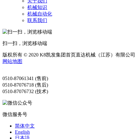
关于我们
机械知识
机械自动化
联系我们
扫一扫，浏览移动端
版权所有 © 2020 K8凯发集团首页直达机械（江苏）有限公司
网站地图
0510-87061341 (售前)
0510-87076718 (售后)
0510-87076732 (技术)
微信服务号
简体中文
English
日本語