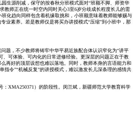
园生源削减，保守的按春秋分班模式面对“班额不脚、师资华
求教师正在统一时空内同时关心3至6岁分歧成长程度长儿的需
小班化趋向同样包含着机缘取挑和，小班额意味着教师能够赐与
的专业素养。若是教师仅是将买办讲授模式“压缩”到小班中，那
问题，不少教师将铸牢中华平易近族配合体认识窄化为“讲平
儿可、可体验、可内化的日常进修经验。更深层的问题正在于教
那么再好的顶层设想也难以落地。同时，教师本身的言语能力和
指令”“机械反复”的讲授模式，难以激发长儿深条理的感情共
XMA250371）的阶段性。闵兰斌，新疆师范大学教育科学