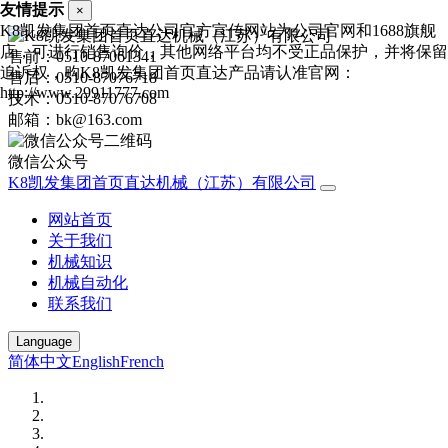
友情提示
×
K8凯发集团首页直达公司官方宣传网站为公司官网和1688旗舰
店，可进行销售询价，其他网络平台均不受正品保护，并将保留
售前：0510-87061341
追诉权，购K8凯发集团首页直达产品请认准官网：
售后：0510-87076718
http://www.29911777.com
技术：0510-87076708
邮箱：bk@163.com
微信公众号
K8凯发集团首页直达机械（江苏）有限公司
网站首页
关于我们
机械知识
机械自动化
联系我们
Language
简体中文
English
French