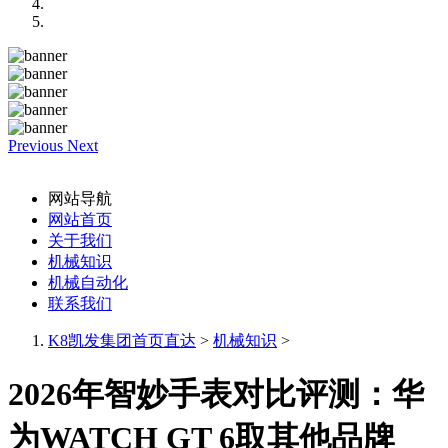
Previous
Next
网站导航
网站首页
关于我们
机械知识
机械自动化
联系我们
K8凯发集团首页直达
>
机械知识
>
2026年智妙手表对比评测：华
为WATCH GT 6取其他品牌