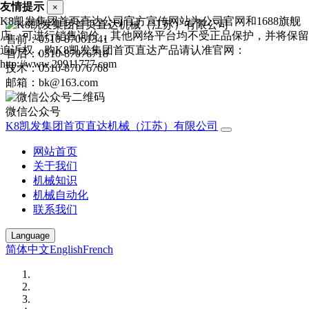
友情提示
×
K8凯发集团首页直达公司官方宣传网站为公司官网和1688旗舰
店，可进行销售询价，其他网络平台均不受正品保护，并将保留
售前：0510-87061341
追诉权，购K8凯发集团首页直达产品请认准官网：
售后：0510-87076718
http://www.29911777.com
技术：0510-87076708
邮箱：bk@163.com
微信公众号
K8凯发集团首页直达机械（江苏）有限公司
网站首页
关于我们
机械知识
机械自动化
联系我们
Language
简体中文
English
French