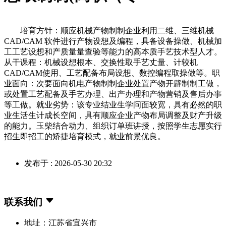
培育方针：顺应机械产物制制企业利用二维、三维机械
CAD/CAM 软件进行产物设想及编程，具备设备操做、机械加
工工艺设想和产质量量查验等能力的高本质手艺技术型人才。
从干课程：机械设想根本、交换性取手艺丈量、计较机
CAD/CAM使用、工艺配备布局设想、数控编程取操做等。职
业面向：次要面向机电产物制制企业处置产物开辟制制工做，
或处置工艺配备及手艺办理、出产办理和产物营销及售后办事
等工做。就业劣势：该专业结业生学问面较宽，具有必然的职
业生活生计成长空间，具有顺应企业产物布局调整及财产升级
的能力。玉柴结合动力、组织订单班讲授，按照学生志愿实行
招生即招工的矫捷培育模式，就业前景优良。
发布于 : 2026-05-30 20:32
联系我们
地址：江苏省宜兴市