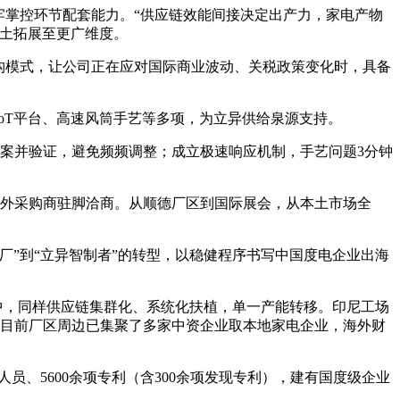
掌控环节配套能力。“供应链效能间接决定出产力，家电产物
本土拓展至更广维度。
构模式，让公司正在应对国际商业波动、关税政策变化时，具备
oT平台、高速风筒手艺等多项，为立异供给泉源支持。
案并验证，避免频频调整；成立极速响应机制，手艺问题3分钟
外采购商驻脚洽商。从顺德厂区到国际展会，从本土市场全
”到“立异智制者”的转型，以稳健程序书写中国度电企业出海
中，同样供应链集群化、系统化扶植，单一产能转移。印尼工场
。目前厂区周边已集聚了多家中资企业取本地家电企业，海外财
员、5600余项专利（含300余项发现专利），建有国度级企业