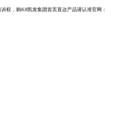
追诉权，购K8凯发集团首页直达产品请认准官网：