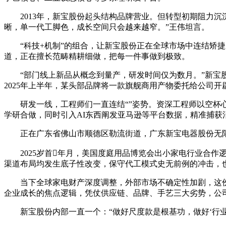
2013年，新宝股份起头结构品牌营业。但转型初期阻力沉沉
晰，单一代工脚色，成长空间只会越来越窄。”王伟坦言。
“科技+机制”的组合，让新宝股份正在全球市场中连结矫捷应
道，正在擅长范畴精耕细做，把每一件事做到极致。
“部门线上新品从概念到量产，研发时间仅为数月。”新宝股
2025年上半年，某头部品牌将一款旗舰商用产物委托给公司开
研发一线，工程师们一直连结“”姿势。资深工程师以空杯心
学研合做，同时引入AI东西阐发亚马逊等平台数据，精准捕获
正在广东省佛山市顺德区勒流街道，广东新宝电器股份无限
2025岁首年月，美国度庭用品博览会出小家电行业合作
渠道布局均发生底子性改变，保守代工模式史无前例的冲击，
当下全球家电财产深度调整，外部市场不确定性加剧，这份成
企业成长的焦点逻辑，凭仗供应链、品牌、手艺三大劣势，公司
新宝股份内部一直一个：“做好尺度款是根基功，做好‘行业