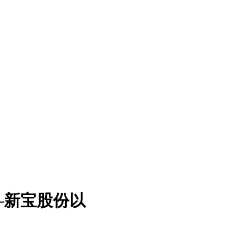
—新宝股份以