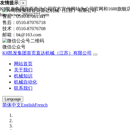
友情提示
×
K8凯发集团首页直达公司官方宣传网站为公司官网和1688旗
http://www.29911777.com
售前：0510-87061341
售后：0510-87076718
技术：0510-87076708
邮箱：bk@163.com
微信公众号
K8凯发集团首页直达机械（江苏）有限公司
网站首页
关于我们
机械知识
机械自动化
联系我们
Language
简体中文
English
French