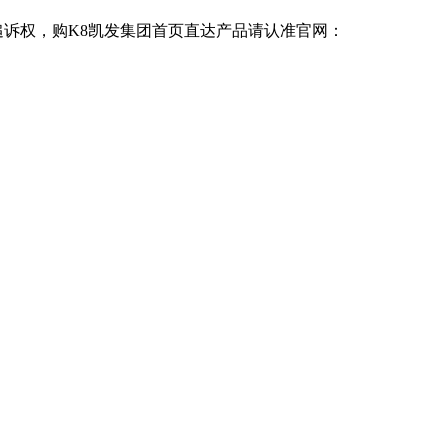
追诉权，购K8凯发集团首页直达产品请认准官网：