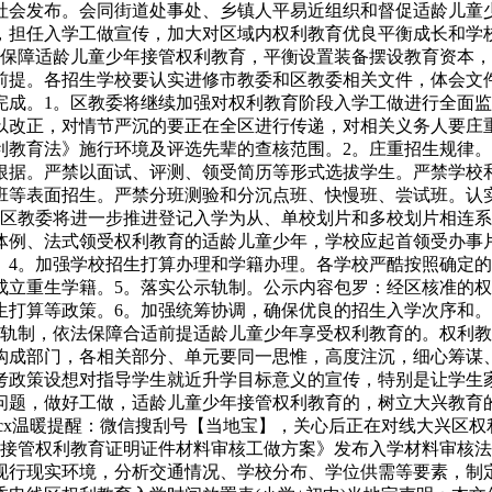
社会发布。会同街道处事处、乡镇人平易近组织和督促适龄儿童
，担任入学工做宣传，加大对区域内权利教育优良平衡成长和学
实保障适龄儿童少年接管权利教育，平衡设置装备摆设教育资本
前提。各招生学校要认实进修市教委和区教委相关文件，体会文
完成。1。区教委将继续加强对权利教育阶段入学工做进行全面
以改正，对情节严沉的要正在全区进行传递，对相关义务人要庄
利教育法》施行环境及评选先辈的查核范围。2。庄重招生规律
根据。严禁以面试、评测、领受简历等形式选拔学生。严禁学校
班等表面招生。严禁分班测验和分沉点班、快慢班、尝试班。认
。区教委将进一步推进登记入学为从、单校划片和多校划片相连
体例、法式领受权利教育的适龄儿童少年，学校应起首领受办事
。4。加强学校招生打算办理和学籍办理。各学校严酷按照确定
成立重生学籍。5。落实公示轨制。公示内容包罗：经区核准的
生打算等政策。6。加强统筹协调，确保优良的招生入学次序和
讲轨制，依法保障合适前提适龄儿童少年享受权利教育的。权利
构成部门，各相关部分、单元要同一思惟，高度注沉，细心筹谋
考政策设想对指导学生就近升学目标意义的宣传，特别是让学生
问题，做好工做，适龄儿童少年接管权利教育的，树立大兴教育的
docx温暖提醒：微信搜刮号【当地宝】，关心后正在对线大兴区
童少年接管权利教育证明证件材料审核工做方案》发布入学材料审
现行现实环境，分析交通情况、学校分布、学位供需等要素，制