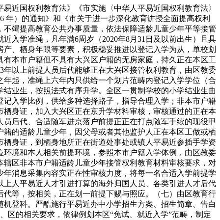
平易近国权利教育法》《市实施〈中华人平易近国权利教育法〉
26 年）的通知》和《市关于进一步深化教育讲授全面提高权利
，不竭提高教育公共办事质量，依法保障适龄儿童少年平等接管
学准绳，凡年满6周岁（2020年8月31日及以前出生）且具
房产、栖身年限等要素，积极稳妥推进以登记入学为从，单校划
具有本市户籍但不具有大兴区户籍的无房家庭，持久正在本区工
3年以上前提人员后代能够正在大兴区接管权利教育，由区教委
学之年起，准绳上六年内只供给一个划片范畴内登记入学学位（合
学结业生，按照法式有序升学。全区一贯制学校的小学结业生曲
登记入学比例，供给多种选择路子，指导合理入学；非本市户籍
市栖身证，加入大兴区正在京升学材料审核，审核通过的正在本
人员后代、合适随军进京落户前提正正在打点随军手续的现役甲
户籍的适龄儿童少年，因父母或者其他监护人正在本区工做或栖
市栖身证，到栖身地所正在街道处事处或镇人平易近参插手学资
位环境和本人相关前提环境，参照本市户籍入学体例，由区教委
本辖区非本市户籍适龄儿童少年接管权利教育材料审核要求，对
少年消息采集内容实正在性审核力度，将每一名合适入学前提学
以上人平易近人才引进打算的海外归国人员、各类引进人才后代
后代等，按相关，正在划一前提下赐与照应。（七）由区教育行
随机登科。严酷施行平易近办中小学招生方案、招生简章、告白
、区的相关要求，依律例划本区“免试、就近入学”范畴，制定