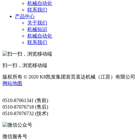
机械自动化
联系我们
产品中心
关于我们
机械知识
机械自动化
联系我们
扫一扫，浏览移动端
版权所有 © 2020 K8凯发集团首页直达机械（江苏）有限公司
网站地图
0510-87061341 (售前)
0510-87076718 (售后)
0510-87076732 (技术)
微信服务号