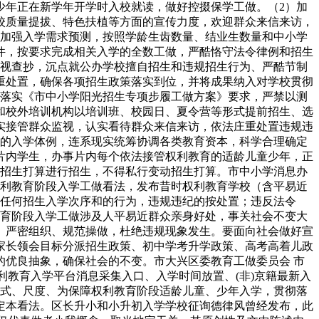
少年正在新学年开学时入校就读，做好控掇保学工做。（2）加
校质量提拔、特色扶植等方面的宣传力度，欢迎群众来信来访，
，加强入学需求预测，按照学龄生齿数量、结业生数量和中小学
件，按要求完成相关入学的全数工做，严酷恪守法令律例和招生
监视查抄，沉点就公办学校擅自招生和违规招生行为、严酷节制
重处置，确保各项招生政策落实到位，并将成果纳入对学校贯彻
。落实《市中小学阳光招生专项步履工做方案》要求，严禁以测
和校外培训机构以培训班、校园日、夏令营等形式提前招生、选
实接管群众监视，认实看待群众来信来访，依法庄重处置违规违
系的入学体例，连系现实统筹协调各类教育资本，科学合理确定
片内学生，办事片内每个依法接管权利教育的适龄儿童少年，正
的招生打算进行招生，不得私行变动招生打算。市中小学消息办
权利教育阶段入学工做看法，发布昔时权利教育学校（含平易近
。任何招生入学次序和的行为，违规违纪的按处置；违反法令
教育阶段入学工做涉及人平易近群众亲身好处，事关社会不变大
、严密组织、规范操做，杜绝违规现象发生。要面向社会做好宣
家长领会目标分派招生政策、初中学考升学政策、高考高着儿政
优良抽象，确保社会的不变。市大兴区委教育工做委员会 市
权利教育入学平台消息采集入口、入学时间放置、(非)京籍最新入
核法式、尺度、为保障权利教育阶段适龄儿童、少年入学，贯彻落
定本看法。区长升小和小升初入学学校征询德律风曾经发布，此