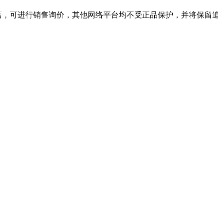
舰店，可进行销售询价，其他网络平台均不受正品保护，并将保留