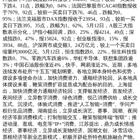
下跌4。11点，跌幅为0。04%；法国巴黎股市CAC40指数报收
于7979。92点，较前一买卖日下跌76。46点，跌幅为0。
95%；法兰克福股市DAX指数报收于23954。93点，较前一买
卖日下跌395。35点，跌幅为1。62%。5月12日，A股三大指
数表示分化，沪指小幅回调，跌0。25%，报4214。49点；深
成指跌0。47%，报15824。92点；创业板指涨0。15%，报
3934。88点。沪深两市成交额3。24万亿元，较上一个买卖日
缩量约3000亿元。5月12日，恒生指数跌0。22%，恒生科技指
数跌0。7%。零跑汽车跌逾6%，华虹半导体、联想集团跌逾
3%；中国石油股份涨近4%，快手、网易涨近2%。近期，多地
连续发布处所“十五五”规划纲要。各地立脚本身特色和劣势，
摆设多项使命办法，加快消费潜力、通顺经济轮回。从各地具
体摆设来看，鞭策消费扩容提质成为配合标的目的。上海提
出，加快消费潜力通顺经济轮回；支撑银发经济、首发经济、
夜间经济，立异数字消费、绿色消费、悦己消费供给，成长交
互式、沉浸式、体验式消费，推进“人工智能+消费”、学问产
权衍生品消费。湖南提出，立异成长演艺、赛事、国潮、夜间
经济等新消费模式；打制智能交互，鞭策智能终端“智联”；推
进动漫、逛戏、电竞等“IP+”消费。江苏提出，鼎力成长情感
经济、赛事经济，立异成长宠物经济、国潮文创、冰雪活动、
票根经济等新业态新模式，积极开辟处所特色航旅融合产物。