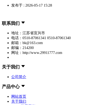
发布于 : 2026-05-17 15:28
联系我们
地址：江苏省宜兴市
电话：0510-87061341 0510-87061340
邮箱：bk@163.com
邮编：214200
网址：http://www.29911777.com
关于我们
公司简介
产品中心
网站首页
关于我们