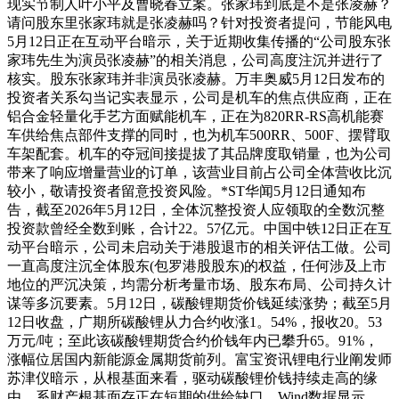
现实节制人叶小平及曹晓春立案。张家玮到底是不是张凌赫？
请问股东里张家玮就是张凌赫吗？针对投资者提问，节能风电
5月12日正在互动平台暗示，关于近期收集传播的“公司股东张
家玮先生为演员张凌赫”的相关消息，公司高度注沉并进行了
核实。股东张家玮并非演员张凌赫。万丰奥威5月12日发布的
投资者关系勾当记实表显示，公司是机车的焦点供应商，正在
铝合金轻量化手艺方面赋能机车，正在为820RR-RS高机能赛
车供给焦点部件支撑的同时，也为机车500RR、500F、摆臂取
车架配套。机车的夺冠间接提拔了其品牌度取销量，也为公司
带来了响应增量营业的订单，该营业目前占公司全体营收比沉
较小，敬请投资者留意投资风险。*ST华闻5月12日通知布
告，截至2026年5月12日，全体沉整投资人应领取的全数沉整
投资款曾经全数到账，合计22。57亿元。中国中铁12日正在互
动平台暗示，公司未启动关于港股退市的相关评估工做。公司
一直高度注沉全体股东(包罗港股股东)的权益，任何涉及上市
地位的严沉决策，均需分析考量市场、股东布局、公司持久计
谋等多沉要素。5月12日，碳酸锂期货价钱延续涨势；截至5月
12日收盘，广期所碳酸锂从力合约收涨1。54%，报收20。53
万元/吨；至此该碳酸锂期货合约价钱年内已攀升65。91%，
涨幅位居国内新能源金属期货前列。富宝资讯锂电行业阐发师
苏津仪暗示，从根基面来看，驱动碳酸锂价钱持续走高的缘
由，系财产根基面存正在短期的供给缺口。Wind数据显示，