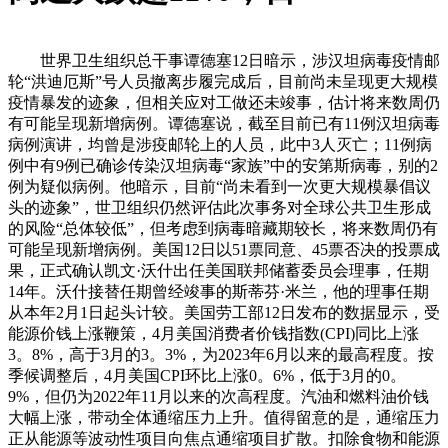
世界卫生组织总干事谭德塞12日暗示，涉汉坦病毒疫情邮
轮“洪迪厄斯”号人员撤离步履完成后，目前尚未呈现更大规模
疫情暴发的迹象，但相关应对工做还未竣事，估计将来数周仍
有可能呈现新增病例。谭德塞说，截至目前已有11例汉坦病毒
病例演讲，均曾是涉疫邮轮上的人员，此中3人灭亡；11例病
例中有9例已确诊传染汉坦病毒“家族”中的安第斯病毒，别的2
例为疑似病例。他暗示，目前“尚未看到一次更大规模暴倡议
头的迹象”，世卫组织仍然评估此次事务对全球公共卫生形成
的风险“总体较低”，但考虑到病毒暗藏期较长，将来数周仍有
可能呈现新增病例。美国12日以51票同意、45票否决的投票成
果，正式确认凯文·沃什出任美国联邦储蓄委员会理事，任期
14年。沃什接替任期曾经竣事的斯蒂芬·米兰，他的理事任期
从本年2月1日起头计较。美国劳工部12日发布的数据显示，受
能源价钱上涨鞭策，4月美国消费者价钱指数(CPI)同比上涨
3。8%，高于3月的3。3%，为2023年6月以来的最高程度。按
季候调整后，4月美国CPI环比上涨0。6%，低于3月的0。
9%，但仍为2022年11月以来的次高程度。汽油和燃料油价钱
大幅上涨，带动全体通缩压力上升。值得留意的是，通缩压力
正从能源等波动性项目向焦点通缩项目扩散。扣除食物和能源