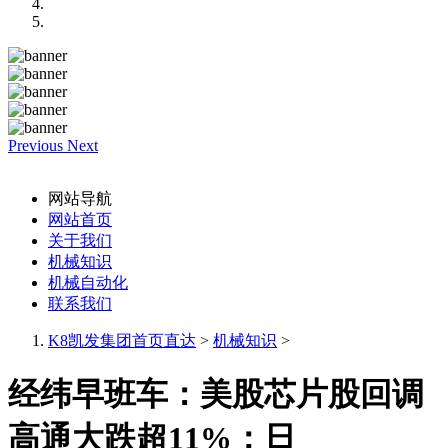
Previous
Next
网站导航
网站首页
关于我们
机械知识
机械自动化
联系我们
K8凯发集团首页直达
>
机械知识
>
经纬早班车：美股芯片股回调
高通大跌超11%；日