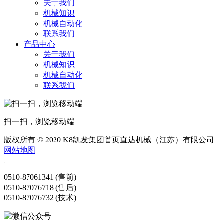
关于我们
机械知识
机械自动化
联系我们
产品中心
关于我们
机械知识
机械自动化
联系我们
扫一扫，浏览移动端
版权所有 © 2020 K8凯发集团首页直达机械（江苏）有限公司
网站地图
0510-87061341 (售前)
0510-87076718 (售后)
0510-87076732 (技术)