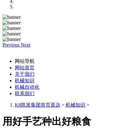
Previous
Next
网站导航
网站首页
关于我们
机械知识
机械自动化
联系我们
K8凯发集团首页直达
>
机械知识
>
用好手艺种出好粮食