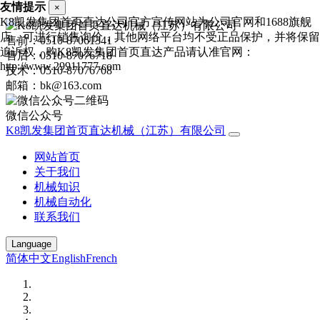
友情提示
×
K8凯发集团首页直达公司官方宣传网站为公司官网和1688旗舰
店，可进行销售询价，其他网络平台均不受正品保护，并将保留
售前：0510-87061341
追诉权，购K8凯发集团首页直达产品请认准官网：
售后：0510-87076718
http://www.29911777.com
技术：0510-87076708
邮箱：bk@163.com
微信公众号
K8凯发集团首页直达机械（江苏）有限公司
网站首页
关于我们
机械知识
机械自动化
联系我们
Language
简体中文
English
French