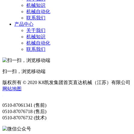
机械知识
机械自动化
联系我们
产品中心
关于我们
机械知识
机械自动化
联系我们
扫一扫，浏览移动端
版权所有 © 2020 K8凯发集团首页直达机械（江苏）有限公司
网站地图
0510-87061341 (售前)
0510-87076718 (售后)
0510-87076732 (技术)