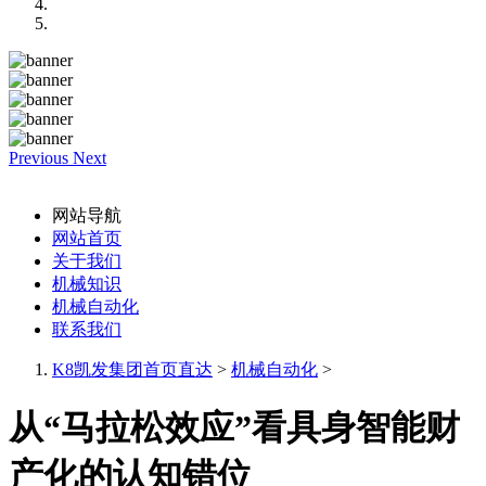
Previous
Next
网站导航
网站首页
关于我们
机械知识
机械自动化
联系我们
K8凯发集团首页直达
>
机械自动化
>
从“马拉松效应”看具身智能财
产化的认知错位