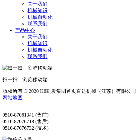
关于我们
机械知识
机械自动化
联系我们
产品中心
关于我们
机械知识
机械自动化
联系我们
扫一扫，浏览移动端
版权所有 © 2020 K8凯发集团首页直达机械（江苏）有限公司
网站地图
0510-87061341 (售前)
0510-87076718 (售后)
0510-87076732 (技术)