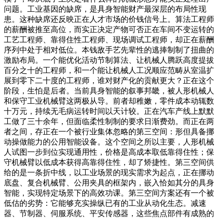
问题。工业基因的缺席，是具身智能财产最深层的布局性现
患。这种缺席还反映正在人才市场的价钱信号上。算法工程师
的薪酬被推至高位，而实正决定产物可否正在车间不变运转的
工艺工程师、靠得住性工程师、现场调试工程师，却正在薪酬
序列中处于相对低位。本钱敌手艺先辈性的逃捧制制了扭曲的
激励布局。一个能优化活动节制算法、让机械人腾跃高度提拔
百分之十的工程师，和一个能让机械人工况顺应范畴从室温扩
展到零下二十度的工程师，谁对财产化的贡献更大？正在这个
阶段，生怕是后者。当前具身智能的叙事邦畿，被人形机械人
和保守工业机械臂这两极从导。前者却稚嫩，零件成本动辄数
十万元，持续无毛病运转时间以天计较。正在汽车产线上默默
工做了三十余年，但面临柔性制制的要求日渐费劲。而正在两
者之间，存正在一个被行业集体忽略的第三空间：形但具备挪
动操做能力的公用智能设备。这个空间之所以主要，人形机械
人试图一步到位实现通用性，价格是高成本取低靠得住性；保
守机械臂以低成本获得高靠得住性，却了矫捷性。第三空间供
给的是一条折中线，以工业场景的现实需求为起点，正在挪动
底盘、复合机械臂、公用夹具的框架内，嵌入恰如其分的具身
智能，实现特定场景下的高效功课。第三空间方案还有一个被
低估的劣势：它能够充实操纵已有的工业从动化生态。减速
器、节制器、伺服系统、平安传感器，这些焦点部件有成熟的