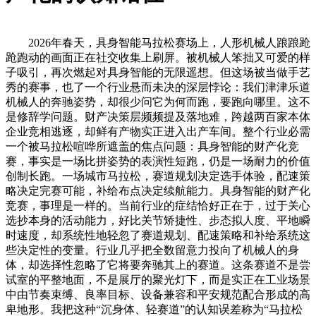
2026年春天，具身智能马拉松赛场上，人形机械人踉踉跄
跄跑动的画面正在社交收集上刷屏。被机械人笨拙又可爱的样
子吸引，再次燃起对具身智能的无限遥想。但这场被当做手艺
秀的赛事，也了一个行业悬而未决的深层悖论：我们津津乐道
机械人的奔驰姿势，却很少问它为何而跑，要跑向哪里。这不
是修辞学问题。财产决策层频频提及落地难，跨越两百家本体
企业竞相逃逐，却鲜有产物实正进入出产车间。整个行业必需
一个被马拉松喧哗所遮盖的焦点问题：具身智能的财产化竞
赛，事实是一场比拼姿势的表演性短跑，仍是一场耐力的价值
创制长跑。一场城市马拉松，赛道规划决定选手体验，配速策
略决定完赛可能，补给布点决定续航能力。具身智能的财产化
竞赛，事理是一样的。当前行业的症结恰好正在于，过于关心
选抄本身的活动能力，好比关节矫捷性、步态拟人度、平地瞬
时速度，却系统性地轻忽了赛道规划、配速策略和补给系统这
些决定性的变量。行业几乎把全数留意力投向了机械人的身
体，却选择性忽略了它将要奔驰其上的赛道。这条赛道不是尝
试室的平整地面，不是展厅的聚光灯下，而是实正在工业场景
中由节奏束缚、良率目标、设备兼容和平安规范配合形成的高
卑地形。我把这种“沉身体、轻赛道”的认知误差称为“马拉松