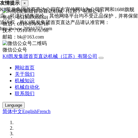
友情提示
×
K8凯发集团首页直达公司官方宣传网站为公司官网和1688旗舰
店，可进行销售询价，其他网络平台均不受正品保护，并将保留
售前：0510-87061341
追诉权，购K8凯发集团首页直达产品请认准官网：
售后：0510-87076718
http://www.29911777.com
技术：0510-87076708
邮箱：bk@163.com
微信公众号
K8凯发集团首页直达机械（江苏）有限公司
网站首页
关于我们
机械知识
机械自动化
联系我们
Language
简体中文
English
French