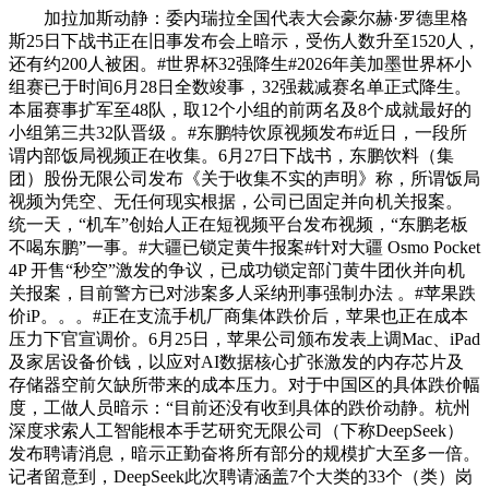
加拉加斯动静：委内瑞拉全国代表大会豪尔赫·罗德里格
斯25日下战书正在旧事发布会上暗示，受伤人数升至1520人，
还有约200人被困。#世界杯32强降生#2026年美加墨世界杯小
组赛已于时间6月28日全数竣事，‌32强裁减赛名单正式降生‌。
本届赛事扩军至48队，取12个小组的前两名及8个成就最好的
小组第三共32队晋级 。‌#东鹏特饮原视频发布#近日，一段所
谓内部饭局视频正在收集。6月27日下战书，东鹏饮料（集
团）股份无限公司发布《关于收集不实的声明》称，所谓饭局
视频为凭空、无任何现实根据，公司已固定并向机关报案。
统一天，“机车”创始人正在短视频平台发布视频，“东鹏老板
不喝东鹏”一事。#大疆已锁定黄牛报案#针对大疆 Osmo Pocket
4P 开售“秒空”激发的争议，‌已成功锁定部门黄牛团伙并向机
关报案‌，目前警方已对涉案多人采纳刑事强制办法 。‌‌#苹果跌
价iP。。。#正在支流手机厂商集体跌价后，苹果也正在成本
压力下官宣调价。6月25日，苹果公司颁布发表上调Mac、iPad
及家居设备价钱，以应对AI数据核心扩张激发的内存芯片及
存储器空前欠缺所带来的成本压力。对于中国区的具体跌价幅
度，工做人员暗示：“目前还没有收到具体的跌价动静。杭州
深度求索人工智能根本手艺研究无限公司（下称DeepSeek）
发布聘请消息，暗示正勤奋将所有部分的规模扩大至多一倍。
记者留意到，DeepSeek此次聘请涵盖7个大类的33个（类）岗