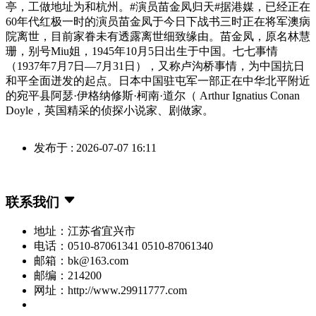
亭，工做地址为和杭州。#演员苗金凤归天#据港媒，已经正在
60年代红极一时的演员苗金凤于今日下战书三时正在将军澳病
院离世，目前家眷未有透露离世细致缘由。苗金凤，原名林慧
珊，别号Miu姐，1945年10月5日出生于中国。七七事情
（1937年7月7日—7月31日），又称卢沟桥事情，为中国抗日
和平全面迸发的起点。日本中国驻屯军一部正在中华北平附近
的宛平县阿瑟·伊格纳修斯·柯南·道尔（ Arthur Ignatius Conan
Doyle，英国精采的侦探小说家、剧做家。
发布于 : 2026-07-07 16:11
联系我们
地址：江苏省宜兴市
电话：0510-87061341 0510-87061340
邮箱：bk@163.com
邮编：214200
网址：http://www.29911777.com