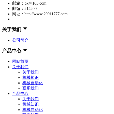
邮箱：bk@163.com
邮编：214200
网址：http://www.29911777.com
关于我们
公司简介
产品中心
网站首页
关于我们
关于我们
机械知识
机械自动化
联系我们
产品中心
关于我们
机械知识
机械自动化