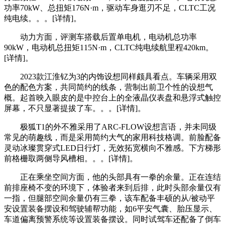
功率70kW、总扭矩176N·m，驱动车身逛刃不足，CLTC工况
纯电续。。。[详情]。
动力方面，评测车搭载后置单电机，电动机总功率
90kW，电动机总扭矩115N·m，CLTC纯电续航里程420km。
[详情]。
2023款江淮钇为3的内饰设想同样颇具看点。车辆采用双
色的配色方案，共同简约的线条，营制出前卫个性的设想气
概。起首映入眼皮的是中控台上的全液晶仪表盘和悬浮式触控
屏幕，不只显著提拔了车。。。[详情]。
极狐T1的外不雅采用了ARC-FLOW设想言语，并未同级
常见的萌趣线，而是采用简约大气的家用科技格调。前脸配备
灵动冰璨贯穿式LED日行灯，无效拓宽横向不雅感。下方梯形
前格栅取两侧导风槽相。。。[详情]。
正在乘坐空间方面，他的头部具有一拳的余量。正在连结
前排座椅不变的环境下，体验者来到后排，此时头部余量仅有
一指，但腿部空间余量仍有三拳，该车配备丰硕的从/被动平
安设置装备摆设和驾驶辅帮功能，如6平安气囊、胎压显示、
车道偏离预警系统等设置装备摆设。同时试驾车还配备了倒车