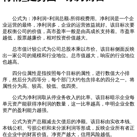
公式为：净利润=利润总额-所得税费用。净利润是一个企
业运营的最终，净利润多，企业的运营效益就好。该目标次要
是权衡公司的价值，高市盈率一般是由高成长支持着。市盈率
越低，股票越廉价，相对投资价值越大。
总市值计较公式为公司总股本乘以市价。该目标侧面反映
出一家公司的规模和行业地位。总市值越大，响应的行业地位
也越高。
四分位属性是指按照每个目标的属性，进行数值大小排
序，然后分为四等分，每个部门大约包含排名的四分之一。将
属性分为高、较高、较低、低四类。
公式为净利润取从停业务收入的比率。该目标暗示企业每
单元资产能获得净利润的数量，这一比率越高，申明企业全数
资产的盈利能力越强。
公式为资产总额减去欠债后的净额。该目标由实收本钱、
本钱公积、亏损公积和未分派利润等形成，反映企业所有者正
在企业中的财富价值。净资产越大，信用风险越低。