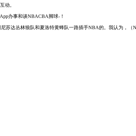
互动。
扑App办事和谈NBACBA脚球-！
尼苏达丛林狼队和夏洛特黄蜂队一路插手NBA的。我认为，（N