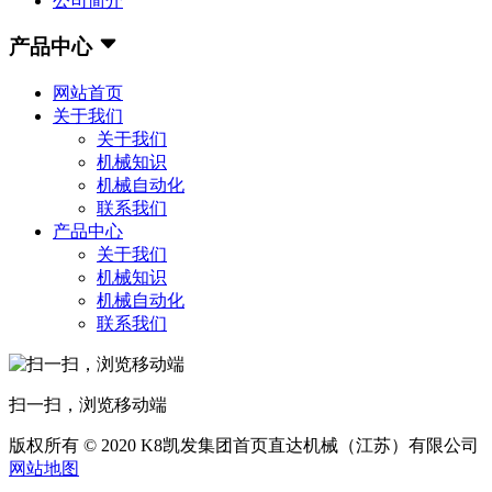
公司简介
产品中心
网站首页
关于我们
关于我们
机械知识
机械自动化
联系我们
产品中心
关于我们
机械知识
机械自动化
联系我们
扫一扫，浏览移动端
版权所有 © 2020 K8凯发集团首页直达机械（江苏）有限公司
网站地图