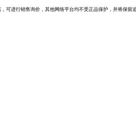
舰店，可进行销售询价，其他网络平台均不受正品保护，并将保留