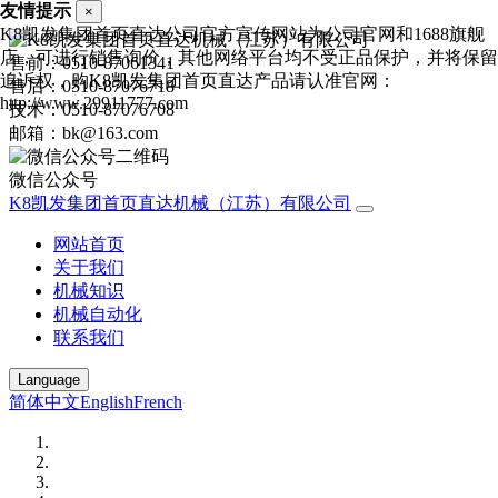
友情提示
×
K8凯发集团首页直达公司官方宣传网站为公司官网和1688旗舰
店，可进行销售询价，其他网络平台均不受正品保护，并将保留
售前：0510-87061341
追诉权，购K8凯发集团首页直达产品请认准官网：
售后：0510-87076718
http://www.29911777.com
技术：0510-87076708
邮箱：bk@163.com
微信公众号
K8凯发集团首页直达机械（江苏）有限公司
网站首页
关于我们
机械知识
机械自动化
联系我们
Language
简体中文
English
French