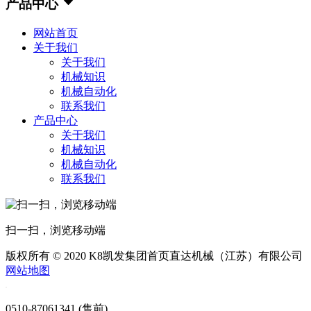
产品中心
网站首页
关于我们
关于我们
机械知识
机械自动化
联系我们
产品中心
关于我们
机械知识
机械自动化
联系我们
扫一扫，浏览移动端
版权所有 © 2020 K8凯发集团首页直达机械（江苏）有限公司
网站地图
0510-87061341 (售前)