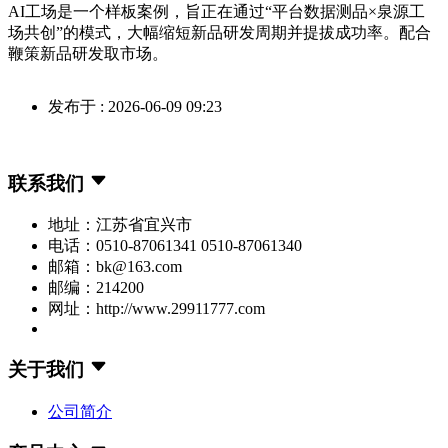
AI工场是一个样板案例，旨正在通过“平台数据测品×泉源工
场共创”的模式，大幅缩短新品研发周期并提拔成功率。配合
鞭策新品研发取市场。
发布于 : 2026-06-09 09:23
联系我们
地址：江苏省宜兴市
电话：0510-87061341 0510-87061340
邮箱：bk@163.com
邮编：214200
网址：http://www.29911777.com
关于我们
公司简介