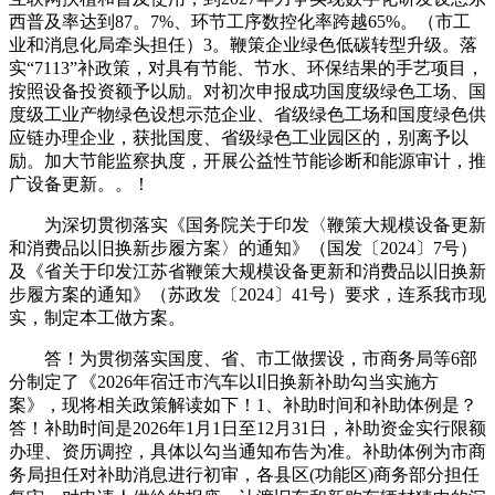
西普及率达到87。7%、环节工序数控化率跨越65%。（市工
业和消息化局牵头担任）3。鞭策企业绿色低碳转型升级。落
实“7113”补政策，对具有节能、节水、环保结果的手艺项目，
按照设备投资额予以励。对初次申报成功国度级绿色工场、国
度级工业产物绿色设想示范企业、省级绿色工场和国度绿色供
应链办理企业，获批国度、省级绿色工业园区的，别离予以
励。加大节能监察执度，开展公益性节能诊断和能源审计，推
广设备更新。。！
为深切贯彻落实《国务院关于印发〈鞭策大规模设备更新
和消费品以旧换新步履方案〉的通知》（国发〔2024〕7号）
及《省关于印发江苏省鞭策大规模设备更新和消费品以旧换新
步履方案的通知》（苏政发〔2024〕41号）要求，连系我市现
实，制定本工做方案。
答！为贯彻落实国度、省、市工做摆设，市商务局等6部
分制定了《2026年宿迁市汽车以I旧换新补助勾当实施方
案》，现将相关政策解读如下！1、补助时间和补助体例是？
答！补助时间是2026年1月1日至12月31日，补助资金实行限额
办理、资历调控，具体以勾当通知布告为准。补助体例为市商
务局担任对补助消息进行初审，各县区(功能区)商务部分担任