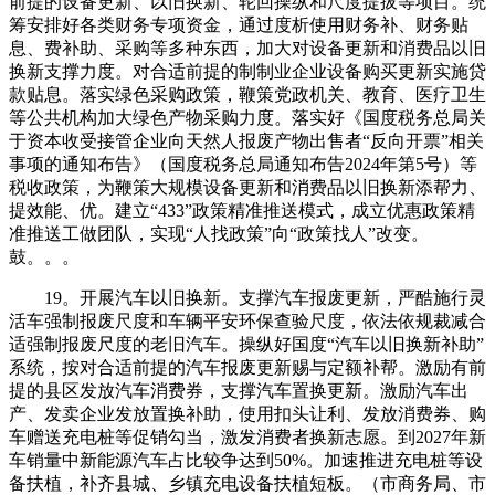
前提的设备更新、以旧换新、轮回操纵和尺度提拔等项目。统
筹安排好各类财务专项资金，通过度析使用财务补、财务贴
息、费补助、采购等多种东西，加大对设备更新和消费品以旧
换新支撑力度。对合适前提的制制业企业设备购买更新实施贷
款贴息。落实绿色采购政策，鞭策党政机关、教育、医疗卫生
等公共机构加大绿色产物采购力度。落实好《国度税务总局关
于资本收受接管企业向天然人报废产物出售者“反向开票”相关
事项的通知布告》（国度税务总局通知布告2024年第5号）等
税收政策，为鞭策大规模设备更新和消费品以旧换新添帮力、
提效能、优。建立“433”政策精准推送模式，成立优惠政策精
准推送工做团队，实现“人找政策”向“政策找人”改变。
鼓。。。
19。开展汽车以旧换新。支撑汽车报废更新，严酷施行灵
活车强制报废尺度和车辆平安环保查验尺度，依法依规裁减合
适强制报废尺度的老旧汽车。操纵好国度“汽车以旧换新补助”
系统，按对合适前提的汽车报废更新赐与定额补帮。激励有前
提的县区发放汽车消费券，支撑汽车置换更新。激励汽车出
产、发卖企业发放置换补助，使用扣头让利、发放消费券、购
车赠送充电桩等促销勾当，激发消费者换新志愿。到2027年新
车销量中新能源汽车占比较争达到50%。加速推进充电桩等设
备扶植，补齐县城、乡镇充电设备扶植短板。（市商务局、市