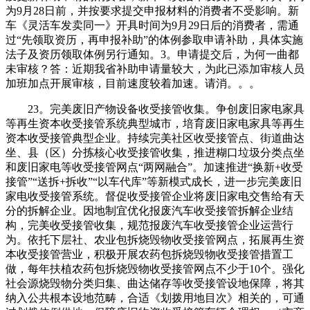
为9月28日前，并按要求提交申报材料的消费者不受影响。新
车《灵活车发卖同一》开具时间为9月29日后的消费者，需通
过“先领取资历，再申报补助”的体例参取申请补助，具体实施
法子及资历领取体例另行通知。3。申请提交后，为何一曲都
未审核？答：近期我省补助申请量较大，为此已添加审核人员
加班加点开展审核，目前速度较着加速。请消。。。
23。完美废旧产物设备收受接管收集。争创废旧家电家具
等再生资本收受接管系统典型城市，培育废旧家电家具等再生
资本收受接管典型企业。持续完美社区收受接管点、街道曲达
坐、县（区）分拣核心收受接管收集，推进糊口垃圾分类点坐
和废旧家电等收受接管网点“两网融合”。加速推进“换新+收受
接管”“送拆+拆收”“以车代库”等新模式成长，进一步完美废旧
家电收受接管系统。督促收受接管企业将废旧家电交售给有天
分的拆解企业。因地制宜优化报废汽车收受接管拆解企业结
构，完美收受接管收集，规范报废汽车收受接管企业运营行
为。依托下层社、农业包拆烧毁物收受接管网点，拓展再生资
本收受接管营业，积极开展农药包拆烧毁物收受接管措置工
做，每年扶植农药包拆烧毁物收受接管网点不少于10个。强化
社会源烧毁物分类归集、曲达储存等收受接管设地保障，将其
纳入公共根本设地范畴，合适《划拨用地目次》相关的，可通