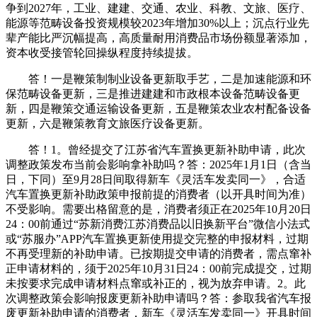
争到2027年，工业、建建、交通、农业、科教、文旅、医疗、
能源等范畴设备投资规模较2023年增加30%以上；沉点行业先
辈产能比严沉幅提高，高质量耐用消费品市场份额显著添加，
资本收受接管轮回操纵程度持续提拔。
答！一是鞭策制制业设备更新取手艺，二是加速能源和环
保范畴设备更新，三是推进建建和市政根本设备范畴设备更
新，四是鞭策交通运输设备更新，五是鞭策农业农村配备设备
更新，六是鞭策教育文旅医疗设备更新。
答！1。曾经提交了江苏省汽车置换更新补助申请，此次
调整政策发布当前会影响拿补助吗？答：2025年1月1日（含当
日，下同）至9月28日间取得新车《灵活车发卖同一》，合适
汽车置换更新补助政策申报前提的消费者（以开具时间为准）
不受影响。需要出格留意的是，消费者须正在2025年10月20日
24：00前通过“苏新消费江苏消费品以旧换新平台”微信小法式
或“苏服办”APP汽车置换更新使用提交完整的申报材料，过期
不再受理新的补助申请。已按期提交申请的消费者，需点窜补
正申请材料的，须于2025年10月31日24：00前完成提交，过期
未按要求完成申请材料点窜或补正的，视为放弃申请。2。此
次调整政策会影响报废更新补助申请吗？答：参取我省汽车报
废更新补助申请的消费者，新车《灵活车发卖同一》开具时间