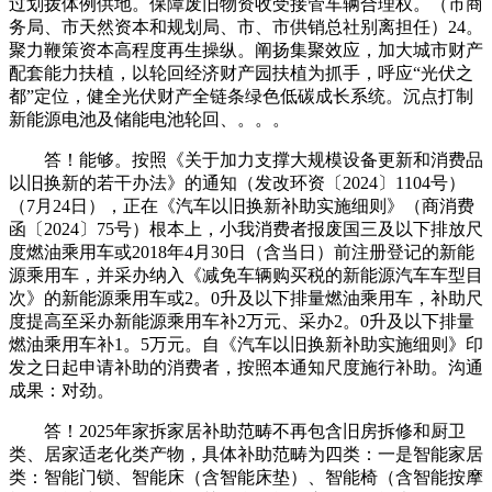
过划拨体例供地。保障废旧物资收受接管车辆合理权。（市商
务局、市天然资本和规划局、市、市供销总社别离担任）24。
聚力鞭策资本高程度再生操纵。阐扬集聚效应，加大城市财产
配套能力扶植，以轮回经济财产园扶植为抓手，呼应“光伏之
都”定位，健全光伏财产全链条绿色低碳成长系统。沉点打制
新能源电池及储能电池轮回、。。。
答！能够。按照《关于加力支撑大规模设备更新和消费品
以旧换新的若干办法》的通知（发改环资〔2024〕1104号）
（7月24日），正在《汽车以旧换新补助实施细则》（商消费
函〔2024〕75号）根本上，小我消费者报废国三及以下排放尺
度燃油乘用车或2018年4月30日（含当日）前注册登记的新能
源乘用车，并采办纳入《减免车辆购买税的新能源汽车车型目
次》的新能源乘用车或2。0升及以下排量燃油乘用车，补助尺
度提高至采办新能源乘用车补2万元、采办2。0升及以下排量
燃油乘用车补1。5万元。自《汽车以旧换新补助实施细则》印
发之日起申请补助的消费者，按照本通知尺度施行补助。沟通
成果：对劲。
答！2025年家拆家居补助范畴不再包含旧房拆修和厨卫
类、居家适老化类产物，具体补助范畴为四类：一是智能家居
类：智能门锁、智能床（含智能床垫）、智能椅（含智能按摩