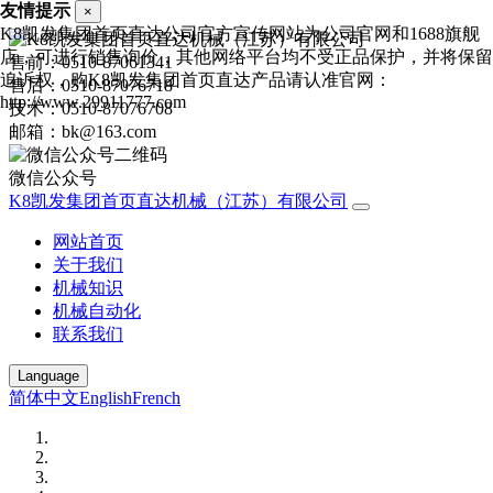
友情提示
×
K8凯发集团首页直达公司官方宣传网站为公司官网和1688旗舰
店，可进行销售询价，其他网络平台均不受正品保护，并将保留
售前：0510-87061341
追诉权，购K8凯发集团首页直达产品请认准官网：
售后：0510-87076718
http://www.29911777.com
技术：0510-87076708
邮箱：bk@163.com
微信公众号
K8凯发集团首页直达机械（江苏）有限公司
网站首页
关于我们
机械知识
机械自动化
联系我们
Language
简体中文
English
French