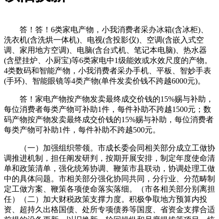
答！答！6类家电产物，小我消费者采办冰箱(含冰柜)、
洗衣机(含洗烘一体机)、电视(含投影仪)、空调(含嵌入式空
调、家用地方空调)、电脑(含台式机、笔记本电脑)、热水器
(含壁挂炉、小厨宝)等6类家电中1级能效或水效尺度的产物。
4类数码和智能产物，小我消费者采办手机、平板、智妙手表
(手环)、智能眼镜等4类产物(单件发卖价钱不跨越6000元)。
答！家电产物按产物发卖最终成交价钱的15%赐与补助，
每位消费者每类产物可补助1件，每件补助不跨越1500元；数
码产物按产物发卖最终成交价钱的15%赐与补助，每位消费者
每类产物可补助1件，每件补助不跨越500元。
（一）加强组织带领。市成长委会同相关部分成立工做协
调推进机制，担任阐发研判，按期开展安排，制定年度使命清
单和政策清单，强化统筹协调、鞭策市县联动，协调处理工做
中的具体问题。市相关部分强化协同共同，分行业、分范畴制
定工做方案、鞭策各项使命落实落细。（市各相关部分别离担
任）（二）加大财税政策支撑力度。积极争取地方预算内投
资、超持久出格国债、处所专项债券等国度、省资金支撑合适