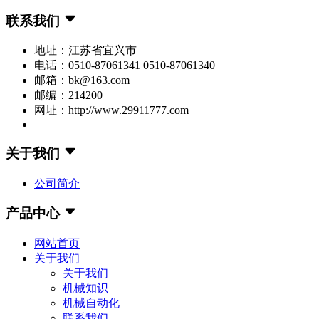
联系我们
地址：江苏省宜兴市
电话：0510-87061341 0510-87061340
邮箱：bk@163.com
邮编：214200
网址：http://www.29911777.com
关于我们
公司简介
产品中心
网站首页
关于我们
关于我们
机械知识
机械自动化
联系我们