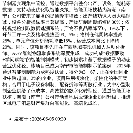
节制器实现集中管控。通过数据平台整合出产、设备、能耗等
数据，支持动态优化取智能决策。智能工场扶植为海潮（南
宁）公司带来了显著的提质降本增效：出产线功课人员大幅削
减，设备分析操纵率显著提高，产物研制周期缩短约30%；依
托视觉检测取数据逃溯系统，产物不良品率降至0。1%以下，
环节工序一次及格率提拔至99。5%；物料仓储周转率提高
25%，单元产值分析能耗降低15%，运营成本同比下降约
20%。同时，该项目率先正在广西地域实现机械人从动化拆
卸、AGV智能物流取多系统深度集成，成功构成“数据驱动
+学问赋能”的智能制制模式，初步摸索出基于数据模子的动态
营业优化径。该项目已成为南宁市智能制制示范案例，2025年
通过智能制制能力成熟度认证，得分为3。67，正在全国同业
业中跨越88。2%的企业。项目采用模块化、柔性化的手艺架
构，合用于电子设备制制、配备拆卸等离散行业，为中小型制
制企业供给了低成本、高效益的数字化转型径。通过智能工场
扶植，海潮（南宁）公司带动当地供应链企业协同升级，推进
区域电子消息财产集群向智能化、高端化成长。
发布于 : 2026-06-05 09:30