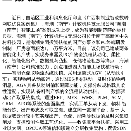
近日，自治区工业和消息化厅印发《广西制制业智改数转
网联优良案例集》，海潮（南宁）计较机科技无限公司“海潮
（南宁）智能工场”案例成功上榜，成为智能制制范畴的标杆
典型。海潮（南宁）计较机科技无限公司位于南宁高新区中关
村科技园，是海潮集团投资扶植的国产办事器和PC终端研发
制制，厂房总面积达1。5万平方米。目前，该公司已建成两条
智能化出产线，实现办事器及PC产物全流程从动化、柔性
化、智能化出产。数据孤岛凸起、仓储物流粗放等痛点，海潮
（南宁）公司精准发力，沉点推进四大智能工场扶植行动：
——智能仓储取物流系统扶植。采用滚筒式AGV（从动扶引
车） 实现物料从动搬运，通过MES指令联动，及时传输物料
消息。AGV具备从动纠偏和避障功能，支撑分歧规格载具柔
性适配，实现从 备料到产线的全流程从动供料。——数据驱
动出产取系统集成。通过ERP、MES、WMS、PLM、SCM、
CRM、APO等系统的全面集成，实现工单从动下发、物料 智
能分拣、出产形态及时取逃溯。建立同一数据平台，基于 大
数据取云计较手艺实现出产、仓储、能耗等数据的及时采集取
阐发，支撑预测性取工艺优化。——收集取平台扶植。采用工
业以太网、OPCUA等通信和谈建立分层收集架构，摆设SDN