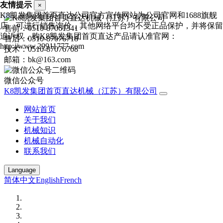
友情提示
×
K8凯发集团首页直达公司官方宣传网站为公司官网和1688旗舰
店，可进行销售询价，其他网络平台均不受正品保护，并将保留
售前：0510-87061341
追诉权，购K8凯发集团首页直达产品请认准官网：
售后：0510-87076718
http://www.29911777.com
技术：0510-87076708
邮箱：bk@163.com
微信公众号
K8凯发集团首页直达机械（江苏）有限公司
网站首页
关于我们
机械知识
机械自动化
联系我们
Language
简体中文
English
French