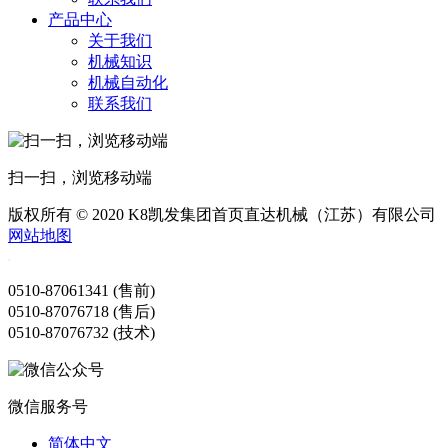
产品中心
关于我们
机械知识
机械自动化
联系我们
扫一扫，浏览移动端
版权所有 © 2020 K8凯发集团首页直达机械（江苏）有限公司
网站地图
0510-87061341 (售前)
0510-87076718 (售后)
0510-87076732 (技术)
微信服务号
简体中文