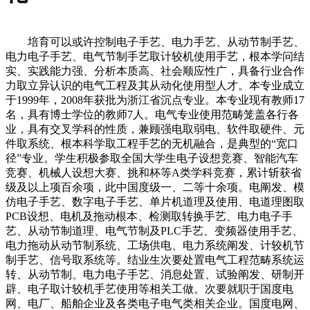
培育可以或许控制电子手艺、电力手艺、从动节制手艺、
电力电子手艺、电气节制手艺取计较机使用手艺，根本学问结
实、实践能力强、分析本质高、社会顺应性广，具备行业合作
力取立异认识的电气工程及其从动化使用型人才。本专业成立
于1999年，2008年获批为浙江省沉点专业。本专业现有教师17
名，具有博士学位的教师7人。电气专业使用范畴笼盖各行各
业，具有交叉学科的性质，兼顾强电取弱电、软件取硬件、元
件取系统、根本科学取工程手艺的无机融合，是典型的“宽口
径”专业。学生积极参取全国大学生电子设想竞赛、智能汽车
竞赛、机械人设想大赛、挑和杯等A类学科竞赛，累计斩获省
级及以上项百余项，此中国度级一、二等十余项。电阐发、模
仿电子手艺、数字电子手艺、单片机道理及使用、电道理图取
PCB设想、电机及拖动根本、检测取转换手艺、电力电子手
艺、从动节制道理、电气节制及PLC手艺、变频器使用手艺、
电力拖动从动节制系统、工场供电、电力系统阐发、计较机节
制手艺、信号取系统等。结业生次要处置电气工程范畴系统运
转、从动节制、电力电子手艺、消息处置、试验阐发、研制开
辟、电子取计较机手艺使用等相关工做。次要就职于国度电
网、电厂、船舶企业及各类电子电气类相关企业。国度电网、