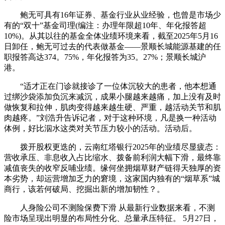
鲍无可具有16年证券、基金行业从业经验，也曾是市场少
有的“双十”基金司理(编注：办理年限超10年、年化报答超
10%)。从其以往的基金全体业绩环境来看，截至2025年5月16
日卸任，鲍无可过去的代表做基金——景顺长城能源基建的任
职报答高达374。75%，年化报答为35。27%；景顺长城沪
港。
“适才正在门诊就接诊了一位体沉较大的患者，他本想通
过绑沙袋添加负沉来减沉，成果小腿越来越痛，加上没有及时
做恢复和拉伸，肌肉变得越来越生硬、严重，越活动关节和肌
肉越疼。”刘浩升告诉记者，对于这种环境，凡是换一种活动
体例，好比泅水这类对关节压力较小的活动。活动后。
拨开股权更迭的，云南红塔银行2025年的业绩尽显疲态：
营收承压、非息收入占比缩水、拨备前利润大幅下滑，最终靠
减值丧失的收窄反哺业绩。缘何坐拥烟草财产链得天独厚的资
本劣势，却运营增加乏力的窘境，这家国内独有的“烟草系”城
商行，该若何破局、挖掘出新的增加韧性？。
人身险公司不测险保费下滑 从最新行业数据来看，不测
险市场呈现出明显的布局性分化、总量承压特征。 5月27日，