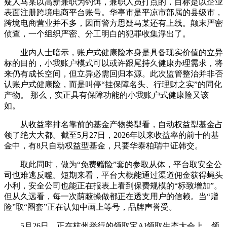
疑人马某以高薪兼职为钓饵，兼职人员打点的，目标是以企业
表面注册跨境电商平台账号。华亭市是平凉市部属的县级市，
跨境电商营业并不多，因而警方思疑马某还有上线。颠末严密
侦查，一个组织严密、分工明白的犯罪收集浮出了。
业内人士暗示，账户式健康险本身是具备现实价值的立异
标的目的，小我账户模式可以或许跟尾持久健康办理需求，将
来仍有成长空间，但立异必需回归本源。此次监管整治并非否
认账户式健康险，而是叫停“挂保障名头、行理财之实”的同化
产物。 那么，实正具有保障功能的小我账户式健康险又该
如。
从收益率排名靠前的基金产物类型看，自动权益型基金占
领了绝大大都。截至5月27日，2026年以来收益率的前十的基
金中，有8只自动权益型基金，只要华泰柏瑞中证韩交。
取此同时，做为“免费赠险”套的参取从体，平台取安全公
司也难逃反噬。短期来看，平台大概能通过渠道佣金获得蝇头
小利，安全公司也能正在报表上看到保费规模的“标致增加”。
但从久远看，每一次荫蔽操做都正在透支用户的信赖。当“赠
险”取“圈套”正在认知中画上等号，品牌声誉受。
5月26日，正在杭州举行的领取宝AI领取生态大会上，领