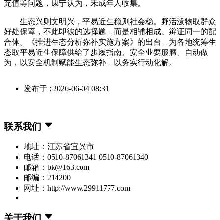
充值等问题，康宁认为，未成年人收集。
生态兴则文明兴，平易近生稳则社会稳。野活泼物取群众
好处保障，不此即彼的选择题，而是相辅相成、辩证同一的配
合体。《推进生态分析弥补实施方案》的出台，为各地统筹生
态取平易近生保障供给了步履指南。安全业要服膺、自动做
为，以安全机制赋能生态弥补，以务实行动化解。
发布于 : 2026-06-04 08:31
联系我们
地址：江苏省宜兴市
电话：0510-87061341 0510-87061340
邮箱：bk@163.com
邮编：214200
网址：http://www.29911777.com
关于我们