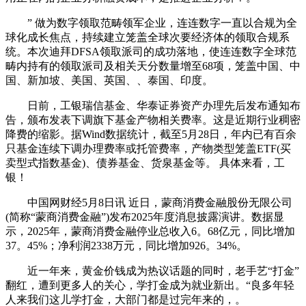
” 做为数字领取范畴领军企业，连连数字一直以合规为全
球化成长焦点，持续建立笼盖全球次要经济体的领取合规系
统。本次迪拜DFSA领取派司的成功落地，使连连数字全球范
畴内持有的领取派司及相关天分数量增至68项，笼盖中国、中
国、新加坡、美国、英国、、泰国、印度。
日前，工银瑞信基金、华泰证券资产办理先后发布通知布
告，颁布发表下调旗下基金产物相关费率。这是近期行业稠密
降费的缩影。据Wind数据统计，截至5月28日，年内已有百余
只基金连续下调办理费率或托管费率，产物类型笼盖ETF(买
卖型式指数基金)、债券基金、货泉基金等。 具体来看，工
银！
中国网财经5月8日讯 近日，蒙商消费金融股份无限公司
(简称“蒙商消费金融”)发布2025年度消息披露演讲。数据显
示，2025年，蒙商消费金融停业总收入6。68亿元，同比增加
37。45%；净利润2338万元，同比增加926。34%。
近一年来，黄金价钱成为热议话题的同时，老手艺“打金”
翻红，遭到更多人的关心，学打金成为就业新出。“良多年轻
人来我们这儿学打金，大部门都是过完年来的，。