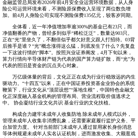
金融监管总局发布2026年前4月安全业运营环境数据，从人身
险公司运营环境来看，不测险原保费收入呈现了两位数负增
加。前4月人身险公司实现不测险保费135亿元，较客岁同期。
全体看，近一年净值增加率逾300%的基金已有23只，而
净值翻番的产物，曾经多到似乎“稀松泛泛”，数量达903只。
正在“光”里坐久了，不翻倍似乎都欠好意义跟人打招待。03背
后推手是谁？“光”概念涨得这么猛，到底发生了什么？先复盘
一下这波行情的“脚本”。按照兴业证券阐发，4月下旬以来，
算力行情向半导体财产链为代表的国产算力链扩散，而“光”为
代表的照旧是资金的沉点关心对象。
万亿级体量的背后，文化正正在成为行业行稳致远的内生
驱动力。“十四五”以来，正在中国证券投资基金业协会的系统
鞭策下，行业文化从“顶层设想”“落地生根”，中国特色金融文
化正深度融入基金机构的管理布局、营业流程取价值逃求之
中。 协会凝结行业文化共识 基金行业的文化扶植。
构成合力建牢未成年人收集防地 除未成年人模式以外，
管理未成年人收集非消费乱象，还需要家庭履行监护义务、平
台加管力度。 针对当前部门未成年人通过冒用家长身份消息
等体例规避未成年人实名认证机制，进而激发收集、大额逛戏