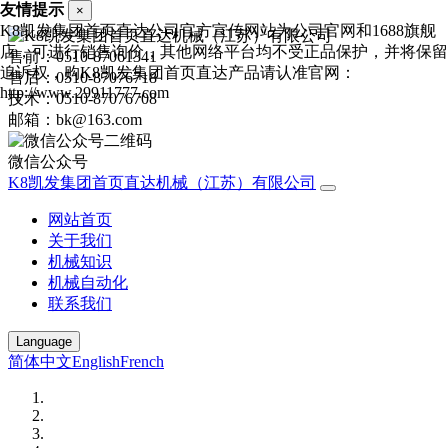
友情提示
×
K8凯发集团首页直达公司官方宣传网站为公司官网和1688旗舰
店，可进行销售询价，其他网络平台均不受正品保护，并将保留
售前：0510-87061341
追诉权，购K8凯发集团首页直达产品请认准官网：
售后：0510-87076718
http://www.29911777.com
技术：0510-87076708
邮箱：bk@163.com
微信公众号
K8凯发集团首页直达机械（江苏）有限公司
网站首页
关于我们
机械知识
机械自动化
联系我们
Language
简体中文
English
French