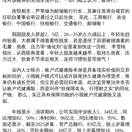
理对该板块的见地呈现不合。一部门概念认为，板块行。
按照相关，芦苇做为邮储银行行长，其兼任首席合规官的
任职自董事会审议通过之日起生效。 至此，工商银行、农业
银行、中国银行、扶植银行、交通银行、邮储银！
我国脱发人群超2。5亿，20—35岁占六成以上，年轻化趋
向较着。大都属于雄激素性脱发，若是遗传了容易被雄激素的
毛囊，熬夜、压力等“催化剂”会显著加快这一历程。 李雪纯
指出，从西医角度看，年轻人脱发越来越早，取持久熬夜、压
力过大、饮食不节亲近相关，这些习惯恰是导致气！
业内人士暗示，账户式健康险本身是具备现实价值的立异
标的目的，小我账户模式可以或许跟尾持久健康办理需求，将
来仍有成长空间，但立异必需回归本源。此次监管整治并非否
认账户式健康险，而是叫停“挂保障名头、行理财之实”的同化
产物。 那么，实正具有保障功能的小我账户式健康险又该
如。
年报显示，演讲期内，公司实现停业收入5。34亿元，同
比增加82。50%；净利润0。96亿元，同比增加10。95%。数
据还显示，截至2025岁暮，资产总额95。83亿元，较上岁暮增
加21。26%；贷款余额86。10亿元，较上岁暮增加18。16%。