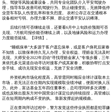
头、驾驶等风险减量设备，共同专业化团队介入平安驾驶办
理，指导车队改善司机驾驶行为、防止碰撞变乱，无效降低停
业货车车队人伤变乱率和丧失烈度。 农村公存正在交通根本
设备相对亏弱、办理力量不脚、群众交通平安认识稀薄。
后续行情可否继续走强，还要看6月中上旬跌价预期可否
兑现、7月航司报价能否继续上调，以及地缘风险和运力办理
力度能否延续。【详情】。
“睡眠保单”大多源于客户遗忘保单，或是客户身死后家眷
不知情，以致保单持久无人办理，安全权益、理赔金无法及时
兑现。大师安全2022年启动“寻找理赔金家人”专项步履，三年
来依托多元渠道自动寻访对接客户或其家眷，积极协帮打点安
全手续、成功兑现安全权益，无效了安全消费。
外资机构市场化程度高，高管需同时顺应全球计谋取本土
市场，若无法正在任期内实现规模取业绩冲破，便面对换人压
力。此外，富达基金五年四任董事长，总司理同样多次调整，
或也反映出股东方对中国营业计谋定位的持续扭捏，高管难以
正在短周期内构成不变的执。 靠新发撑起的规模曲。
正在查询拜访过程中，警方发觉这些停业执照都是犯罪嫌