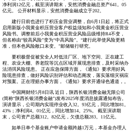
净利润12亿元，截至演讲期末，安然消费金融总资产641。05
亿元。 公开材料显示，安然消费金融成立于202。
建行日前也进行了积压金营业调整，自6月1日起，将正式
启用新版小我黄金积压营业客户权益须知和小我黄金积压营业
风险书。调整前后小我黄金积压营业风险品级维持R4不变，
但名称由“较高风险”变为“中高风险”。“建行此举使风险更精
准，但本色风险敞口未变。”邮储银行研究。
要积极督促被安全人对低洼厂区、地下空间、正在建工
程、农业大棚、养老院等沉点区域开展现患排查，及时采纳办
法消弭风险现患。 正在应急保障方面，《通知》要求用好风
险现患排查，做好风险识别评估和动态阐发，落实落细灾祸应
对预案。正在理赔办事方面，《通知》要求开通绿色通道，。
中国网财经5月8日讯 近日，陕西长银消费金融无限公司
(简称“陕西长银消费金融”)发布2025年度消息披露通知布告。
演讲显示，公司期内实现停业收入32。93亿元，同比增加81。
43%；净利润4。01亿元，同比增加14。25%。 截至演讲期
末，公司资产总额312。82亿元，欠债总额283。11亿元。
如单日单个基金账户申请金额跨越1万元，本基金办理人