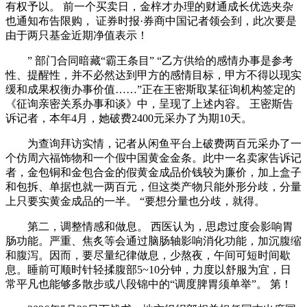
有权予以。 前一个买卖日，金梓才办理的财通成长优选夹杂
也通知布告限购， 证券时报·券商中国记者领会到，此次要是
由于两只基金近期净值表示！
” 部门合同暗藏“霸王条目” “乙方供给的感情办事是参考
性、提醒性，并不必然达到甲方的感情目标，甲方不得以现实
缓和成果权衡办事价值……”正在王密斯取某征询机构签定的
《征询亲密关系办事和谈》中，呈现了上述内容。 王密斯告
诉记者，本年4月，她破费2400元采办了为期10天。
为查询拜访实情，记者从闲鱼平台上破费两百元采办了一
个仿周六福饰物和一个假中国黄金金条。此中一名卖家告诉记
者，金包铜和金包合金的假黄金成品价钱较为廉价，加上盒子
和包拆、单据也就一两百元，但这类产物只能外形分歧，分量
上只要实黄金成品的一半。 “要想分量也分歧，就得。
第二，调整情感和做息。 西医认为，思虑过度会影响胃
肠功能。严重、焦炙等会通过脑肠轴影响消化功能，加沉腹缩
和腹泻。因而，要尽量纪律做息，少熬夜，午间可短时间歇
息。睡前可顺时针轻揉腹部5~10分钟，力度以舒服为宜，日
常平凡也能够多散步或八段锦中的“调度脾胃须单举”。 第！