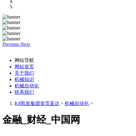
Previous
Next
网站导航
网站首页
关于我们
机械知识
机械自动化
联系我们
K8凯发集团首页直达
>
机械自动化
>
金融_财经_中国网