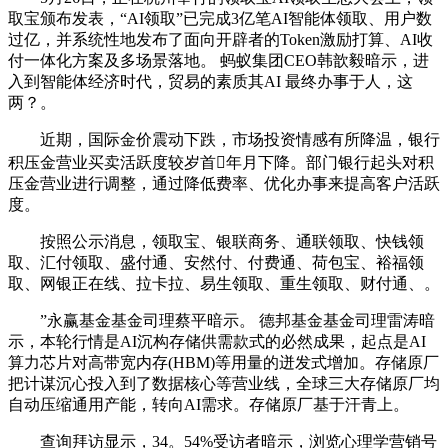
取宝颁布发表，“AI领取”已完成3亿笔AI智能体领取、用户数
过亿，并系统性地发布了面向开辟者的Token激励打算、AI收
付一体化方案及多场景落地。 蚂蚁集团CEO韩歆毅暗示，进
入到智能体经济时代，贸易的素质其AI 最终办事于人，这
两？。
近期，国际金价震动下跌，市场投资情感有所降温，银行
积压金营业买卖活跃度较岁首年月下降。部门银行起头对积
压金营业进行调整，通过降低费率、优化办事来提高客户活跃
度。
按照公示消息，领取宝、银联商务、通联领取、快钱领
取、汇付领取、盛付通、安然付、付费通、荷包宝、裕福领
取、网银正在线、拉卡拉、易生领取、重生领取、财付通、。
”永赢基金基金司理蔡平暗示。 德邦基金基金司理雷涛暗
示，本轮行情是AI沉构存储供需款式的必然成果，起点是AI
算力芯片对高带宽内存(HBM)等用量的迸发式增加。存储原厂
把计谋沉心投入到了数据核心等营业线，全球三大存储原厂均
自动压缩通用产能，转向AI需求。存储原厂基于汗青上。
查询拜访显示，34。54%受访者暗示，浏览心理学营销号