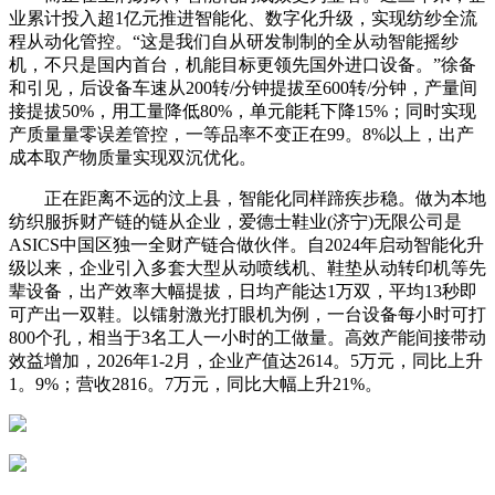
业累计投入超1亿元推进智能化、数字化升级，实现纺纱全流
程从动化管控。“这是我们自从研发制制的全从动智能摇纱
机，不只是国内首台，机能目标更领先国外进口设备。”徐备
和引见，后设备车速从200转/分钟提拔至600转/分钟，产量间
接提拔50%，用工量降低80%，单元能耗下降15%；同时实现
产质量量零误差管控，一等品率不变正在99。8%以上，出产
成本取产物质量实现双沉优化。
正在距离不远的汶上县，智能化同样蹄疾步稳。做为本地
纺织服拆财产链的链从企业，爱德士鞋业(济宁)无限公司是
ASICS中国区独一全财产链合做伙伴。自2024年启动智能化升
级以来，企业引入多套大型从动喷线机、鞋垫从动转印机等先
辈设备，出产效率大幅提拔，日均产能达1万双，平均13秒即
可产出一双鞋。以镭射激光打眼机为例，一台设备每小时可打
800个孔，相当于3名工人一小时的工做量。高效产能间接带动
效益增加，2026年1-2月，企业产值达2614。5万元，同比上升
1。9%；营收2816。7万元，同比大幅上升21%。