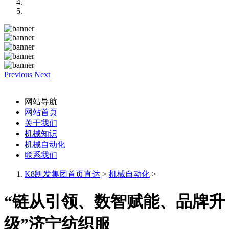
Previous
Next
网站导航
网站首页
关于我们
机械知识
机械自动化
联系我们
K8凯发集团首页直达
>
机械自动化
>
“链从引领、数智赋能、品牌升
级”济宁纺织服