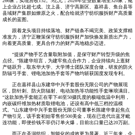
266家，实现营收152。3亿元；2026年企业数量增至320家，规
上企业占比超七成。汶上县、济宁高新区、嘉祥县、鱼台县等
县域财产集群如燎原之火，配合绘就济宁纺织服拆财产高质量
成长的蓝图。
跟着龙头项目持续落地、财产链条不竭完美、政策支撑精
准发力，济宁正鞭策保守纺织服拆财产加快焕发新质出产力，
向着更高质量、更具合作力的财产高地稳步迈进。
“提拔产物手艺含量取附加值，是保守财产转型升级的焦
点径。”陈建华坦言，为建牢焦点合作力，企业持续向上逛财
产链跃升，取东华大学、大学博士团队深度合做，研发的防火
防辐弓手套、锂电池加热手套等产物均斩获国度发现专利。
正在嘉祥县山东建华中兴手套股份无限公司的产物展现
区，防针刺、防火防辐射、电动加热等功能性手套琳琅满目。
“这款加热手套能正在零下40至50摄氏度的极端低温中利用，
内嵌碳纤维加热材质取锂电池，还设有高中低三档控温模
式。”山东建华中兴手套股份无限公司董事长陈建华拿起焦点
产物引见，该手套初始零售价500美金，现在已迭代出蓝牙毗
连功能，即便价钱不菲仍订单火爆，目前出口量已达20万副。
而正在圣润纺织，智能化的成效更为显著。近三年来，企