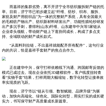
而嘉祥的集群劣势，离不开济宁全市纺织服拆财产链的托
举。目前，济宁市已初步建立起“纤维、纺纱、织布、服拆、
家纺及财产用纺织品”为一体的完整财产系统，具有全国最大
的毛精纺产物出产、纺织新材料研发出产、功能性腈纶纱研发
出产多沉手刺，赛得利(山东)纤维、山东建华中兴等5家链从
企业牵头领航，带动财产链上下逛协同成长，构成了多点支
持、全域联动的财产成长款式。
“从面料到拉链，不出嘉祥就能配齐所有配件”，这句行业
内的共识，恰是嘉祥手套财产的焦点合作力。
正在建华中兴，保守打样依赖线下沟通、跨国邮寄反馈的
模式已成过去。现在企业依托3D建模软件，客户线度扭转查
看“实物手套”结果，打样周期大幅缩短，数字化转型让接单效
率实现质的飞跃。
现在，济宁市以“链从引领、数智赋能、品牌升级”为驱
动，加快向高端化、绿色化、国际化转型，用实打实的成长硬
实力，书写保守财产高质量成长新篇章。