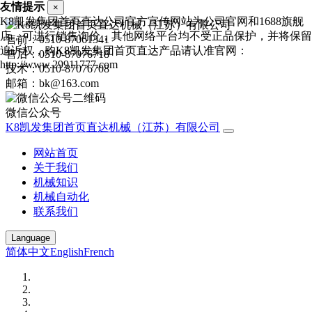
友情提示
×
K8凯发集团首页直达公司官方宣传网站为公司官网和1688旗舰
店，可进行销售询价，其他网络平台均不受正品保护，并将保留
售前：0510-87061341
追诉权，购K8凯发集团首页直达产品请认准官网：
售后：0510-87076718
http://www.29911777.com
技术：0510-87076708
邮箱：bk@163.com
微信公众号
K8凯发集团首页直达机械（江苏）有限公司
网站首页
关于我们
机械知识
机械自动化
联系我们
Language
简体中文
English
French