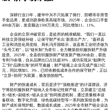
深耕行业23年，建华中兴不只拓展了骑行、防晒等非滑雪
手套品类，更成功跻身欧美高端市场。2025年，企业出口手套
400余万副，发卖额达1500万美元，同比增加11。11%。
企业的立异冲破背后，是处所的精准赋能。“我们一直以
科技立异强链补链，让保守财产长出‘新质出产力’。”嘉祥县
工业和消息化局党组、局长冯开国暗示，该县将工业经济做为
“头号工程”，以“链长制”为牵引，全力鞭策纺织服拆财产升级
提质。2025年，全县纺织服拆财产研发新产物200余款，获批
专利70余项，自从品牌出口占比超30%，成功实现从“贴牌代
工”到“品牌出海”的环节逾越；财产链规上企业完成产值23亿
元，同比增加5。3%，已经依赖低成本合作的保守财产，正以
“立异+协同”为双翼，焕发勃勃朝气。
财产的快速成长，背后是济宁“顶格推进”的计谋摆设。济
宁将纺织服拆财产链纳入全市标记性财产链，立异建立“总链
长+链长+副链长+链从企业”协同推进机制，通过质量根本设
备联动、数字化升级、绿色低碳转型等一系列政策组合拳，为
财产成长保驾护航。数据成长成效，2025年全市财产链企业达