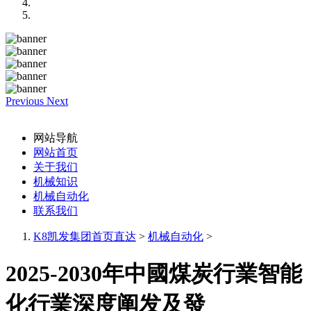
Previous
Next
网站导航
网站首页
关于我们
机械知识
机械自动化
联系我们
K8凯发集团首页直达
>
机械自动化
>
2025-2030年中國煤炭行業智能
化行業深度阐发及發