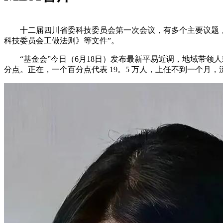
十二届四川省委科技委员会第一次会议，有多个主要议题，包
科技委员会工做法则》等文件”。
“基金会”今日（6月18日）发布最新平易近调，地域带领人赖清
分点。正在，一个百分点代表 19。5 万人，上任不到一个月，