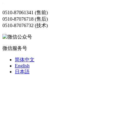
0510-87061341 (售前)
0510-87076718 (售后)
0510-87076732 (技术)
微信服务号
简体中文
English
日本語