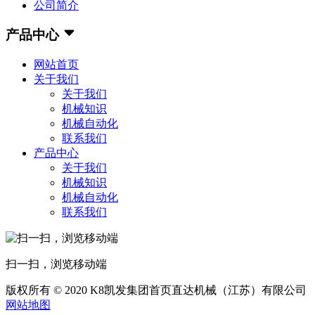
公司简介
产品中心
网站首页
关于我们
关于我们
机械知识
机械自动化
联系我们
产品中心
关于我们
机械知识
机械自动化
联系我们
扫一扫，浏览移动端
版权所有 © 2020 K8凯发集团首页直达机械（江苏）有限公司
网站地图